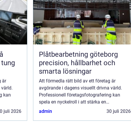
Plåtbearbetning göteborg
 tung
precision, hållbarhet och
smarta lösningar
g är
Att förmedla rätt bild av ett företag är
 värld.
avgörande i dagens visuellt drivna värld.
ng kan
Professionell företagsfotografering kan
spela en nyckelroll i att stärka en
mmunicera
organisations varumärke och kommunicera
0 juli 2026
admin
30 juli 2026
dess k...