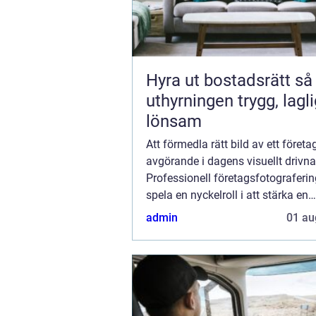
Hyra ut bostadsrätt så gör du
uthyrningen trygg, lagl
lönsam
Att förmedla rätt bild av ett företa
avgörande i dagens visuellt drivna
Professionell företagsfotograferi
spela en nyckelroll i att stärka en
organisations varumärke och ko
admin
01 au
dess k...