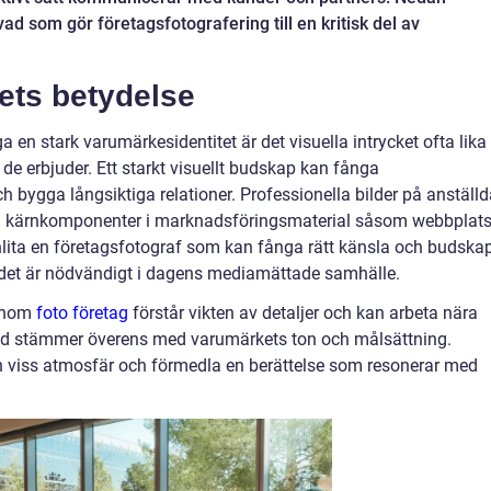
ad som gör företagsfotografering till en kritisk del av
kets betydelse
a en stark varumärkesidentitet är det visuella intrycket ofta lika
r de erbjuder. Ett starkt visuellt budskap kan fånga
bygga långsiktiga relationer. Professionella bilder på anställd
bli kärnkomponenter i marknadsföringsmaterial såsom webbplats
anlita en företagsfotograf som kan fånga rätt känsla och budskap
el det är nödvändigt i dagens mediamättade samhälle.
 inom
foto företag
förstår vikten av detaljer och kan arbeta nära
e bild stämmer överens med varumärkets ton och målsättning.
en viss atmosfär och förmedla en berättelse som resonerar med