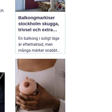
och
Balkongmarkiser
stockholm skugga,
trivsel och extra
rum utomhus
En balkong i soligt läge
är eftertraktad, men
många märker snabbt
hur hög värmen kan bli
under sommarhalvåret.
Glasräcken, mörka
fasader och stadens
reflekterande ytor gör att
solen ofta upplevs
starkare i Stockholm än
förväntat. Med
22 juli
2026