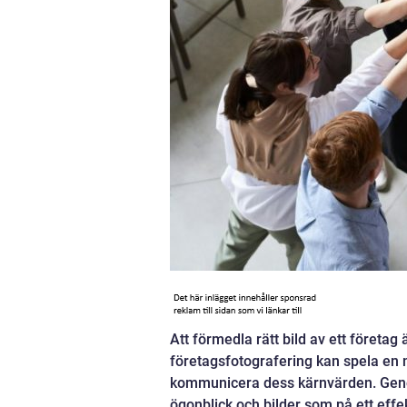
Att förmedla rätt bild av ett företag
företagsfotografering kan spela en n
kommunicera dess kärnvärden. Genom 
ögonblick och bilder som på ett eff