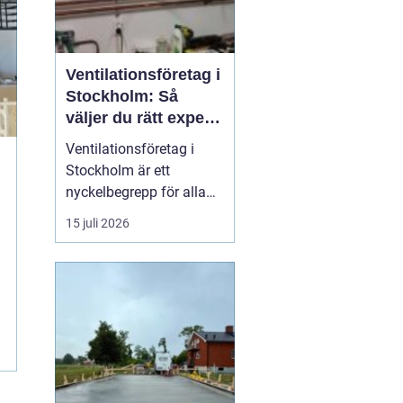
Ventilationsföretag i
Stockholm: Så
väljer du rätt expert
på frisk luft
Ventilationsföretag i
Stockholm är ett
nyckelbegrepp för alla
som vill ha bättre
15 juli 2026
inomhusluft, lägre
energikostnader och ett
tryggt boende. När du
söker efter ett kunnigt
företag i huvudstaden
som kan hjälp...