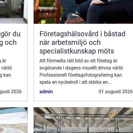
Företagshälsovård i båstad
ig och
när arbetsmiljö och
specialistkunskap möts
g är
Att förmedla rätt bild av ett företag är
 värld.
avgörande i dagens visuellt drivna värld.
ng kan
Professionell företagsfotografering kan
spela en nyckelroll i att stärka en
mmunicera
organisations varumärke och kommunicera
gusti 2026
admin
01 augusti 2026
dess k...