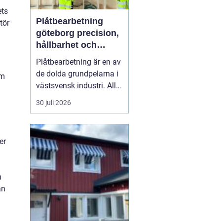
ets
Plåtbearbetning
tör
göteborg precision,
hållbarhet och
smarta lösningar
Plåtbearbetning är en av
de dolda grundpelarna i
om
västsvensk industri. Allt
från marina
30 juli 2026
anläggningar längs
kusten till avancerade
maskiner, räcken i
er
offentliga miljöer och
specialtillverkade
komponenter tillverkas
n
med hjälp av
an
plåtbearbetning. När
för...