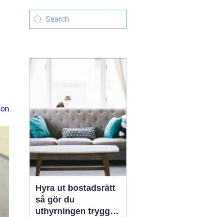
d
ion
Hyra ut bostadsrätt
så gör du
uthyrningen trygg,