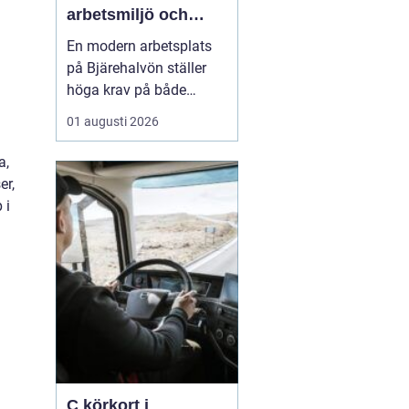
arbetsmiljö och
specialistkunskap
En modern arbetsplats
möts
på Bjärehalvön ställer
höga krav på både
ledning och
01 augusti 2026
medarbetare. Tempot är
högt, många roller är
a,
breda och gränsen
er,
mellan jobb och privatliv
 i
blir ibland suddig.
Samtidigt förväntas
hållbara prestationer
över tid. I den verkligh...
C körkort i