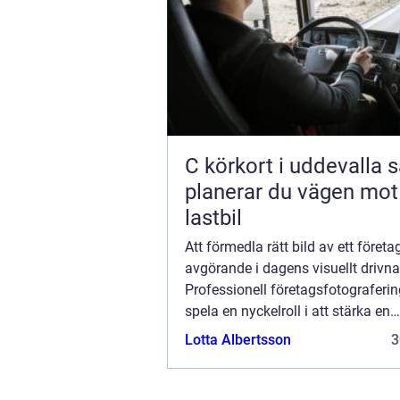
C körkort i uddevalla så
planerar du vägen mot
lastbil
Att förmedla rätt bild av ett företa
avgörande i dagens visuellt drivna
Professionell företagsfotograferi
spela en nyckelroll i att stärka en
organisations varumärke och ko
Lotta Albertsson
3
dess k...