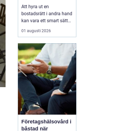
laglig och lönsam
Att hyra ut en
bostadsrätt i andra hand
kan vara ett smart sätt
att täcka kostnader eller
01 augusti 2026
behålla boendet under
en period i en annan
stad. Samtidigt upplever
många att regler,
tillstånd, hyresnivå och
försäkringar känns
krångliga. Med rätt
kunskap gå...
Företagshälsovård i
båstad när