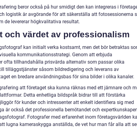
rafering beror också på hur smidigt den kan integreras i företag
 logistik är avgörande för att säkerställa att fotosessionerna s
de levererar högkvalitativa resultat.
t och värdet av professionalism
tagsfotograf kan initialt verka kostsamt, men det bör betraktas s
ts visuella kommunikationsstrategi. Genom att erbjuda
 ofta tillhandahålla prisvärda alternativ som passar olika
ill tilläggstjänster såsom bildredigering och leverans av
taget en bredare användningsbas för sina bilder i olika kanaler.
grafering att företaget ska kunna räknas med ett jämnare och m
attformar. Detta enhetliga bildspråk bidrar till att förstärka
ggör för kunder och intressenter att enkelt identifiera sig med
väga är också det professionella bemötandet och expertkunskape
tagsfotograf. Fotografer med erfarenhet inom företagsvärlden k
ll att lugna kameraskygga anställda, de vet hur man får alla att se