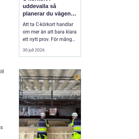
uddevalla så
planerar du vägen
mot tung lastbil
Att ta C-körkort handlar
om mer än att bara klara
ett nytt prov. För många
betyder det en chans till
30 juli 2026
ett nytt yrke, en starkare
position på
arbetsmarknaden eller
ll
en naturlig utveckling i
ett jobb inom transport
och logistik. I Uddevalla
finns goda mö...
ts