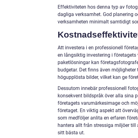
Effektiviteten hos denna typ av fotog
dagliga verksamhet. God planering och
verksamheten minimalt samtidigt som 
Kostnadseffektivite
Att investera i en professionell före
en långsiktig investering i företage
paketlösningar kan företagsfotografer
budgetar. Det finns även möjligheter t
högupplösta bilder, vilket kan ge före
Dessutom innebär professionell foto
konsekvent bildspråk över alla sina pl
företagets varumärkesimage och möjli
företaget. En viktig aspekt att över
som medföljer anlita en erfaren före
hantera allt från stressiga miljöer ti
sitt bästa ut.