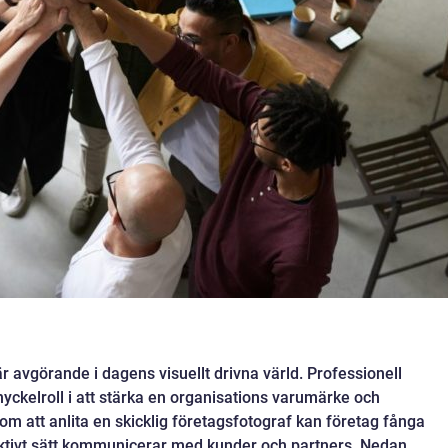
 är avgörande i dagens visuellt drivna värld. Professionell
yckelroll i att stärka en organisations varumärke och
att anlita en skicklig företagsfotograf kan företag fånga
ektivt sätt kommunicerar med kunder och partners. Nedan