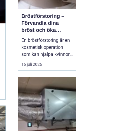
Bröstförstoring –
Förvandla dina
bröst och öka
självförtroendet
En bröstförstoring är en
kosmetisk operation
som kan hjälpa kvinnor
att uppnå de bröst de
16 juli 2026
alltid har drömt om.
Oavsett om det handlar
om att återställa
volymen efter graviditet
och amning, korrigera
oj&a...