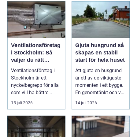
Ventilationsföretag
Gjuta husgrund så
i Stockholm: Så
skapas en stabil
väljer du rätt
start för hela huset
expert på frisk luft
Ventilationsföretag i
Att gjuta en husgrund
Stockholm är ett
är ett av de viktigaste
nyckelbegrepp för alla
momenten i ett bygge.
som vill ha bättre...
En genomtänkt och väl
utförd gru...
15 juli 2026
14 juli 2026