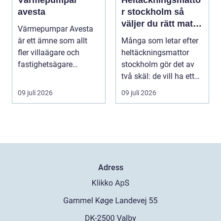
Värmepumpar
Heltäckningsmatto
avesta
r stockholm så
väljer du rätt matta
Värmepumpar Avesta
för hem och kontor
är ett ämne som allt
Många som letar efter
fler villaägare och
heltäckningsmattor
fastighetsägare
stockholm gör det av
intresserar sig för när ...
två skäl: de vill ha ett
tystare och m...
09 juli 2026
09 juli 2026
Adress