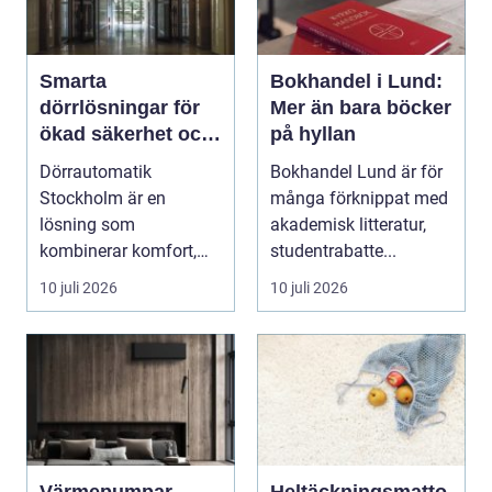
Smarta
Bokhandel i Lund:
dörrlösningar för
Mer än bara böcker
ökad säkerhet och
på hyllan
komfort
Dörrautomatik
Bokhandel Lund är för
Stockholm är en
många förknippat med
lösning som
akademisk litteratur,
kombinerar komfort,
studentrabatte...
säkerhet och tillg...
10 juli 2026
10 juli 2026