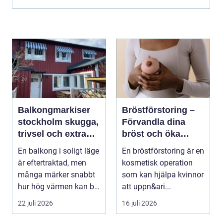
Balkongmarkiser
Bröstförstoring –
stockholm skugga,
Förvandla dina
trivsel och extra
bröst och öka
rum utomhus
självförtroendet
En balkong i soligt läge
En bröstförstoring är en
är eftertraktad, men
kosmetisk operation
många märker snabbt
som kan hjälpa kvinnor
hur hög värmen kan bli
att uppn&ari...
under somma...
22 juli 2026
16 juli 2026