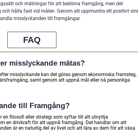
ångssätt och mätningar för att bedöma framgång, men det
 sig och hålla fast vid målen. Genom att uppmuntra ett positivt sin
rvandla misslyckanden till framgångar.
FAQ
ter misslyckande mätas?
 efter misslyckande kan det göras genom ekonomiska framsteg,
ffärsframgång, samt genom att uppnå mål eller nå personliga
ande till Framgång?
n filosofi eller strategi som syftar till att utnyttja
m en drivkraft för att uppnå framgång. Det handlar om att
nden är en naturlig del av livet och att lära av dem för att växa