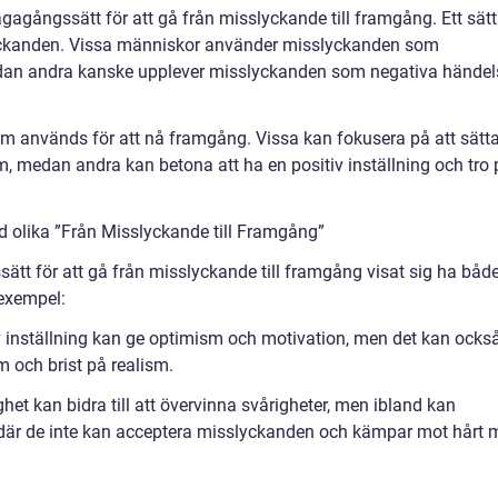
vägagångssätt för att gå från misslyckande till framgång. Ett sätt
lyckanden. Vissa människor använder misslyckanden som
medan andra kanske upplever misslyckanden som negativa händel
som används för att nå framgång. Vissa kan fokusera på att sätt
 medan andra kan betona att ha en positiv inställning och tro 
d olika ”Från Misslyckande till Framgång”
ssätt för att gå från misslyckande till framgång visat sig ha båd
 exempel:
iv inställning kan ge optimism och motivation, men det kan ocks
em och brist på realism.
ghet kan bidra till att övervinna svårigheter, men ibland kan
l där de inte kan acceptera misslyckanden och kämpar mot hårt 