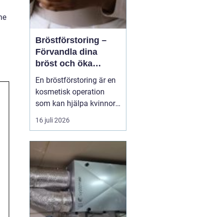
ne
Bröstförstoring –
Förvandla dina
bröst och öka
självförtroendet
En bröstförstoring är en
kosmetisk operation
som kan hjälpa kvinnor
att uppnå de bröst de
16 juli 2026
alltid har drömt om.
Oavsett om det handlar
om att återställa
volymen efter graviditet
och amning, korrigera
oj&a...