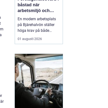
båstad när
arbetsmiljö och
specialistkunskap
n
En modern arbetsplats
möts
t
på Bjärehalvön ställer
nom
höga krav på både
a
ledning och
01 augusti 2026
medarbetare. Tempot är
högt, många roller är
breda och gränsen
mellan jobb och privatliv
blir ibland suddig.
Samtidigt förväntas
hållbara prestationer
över tid. I den verkligh...
ör
när