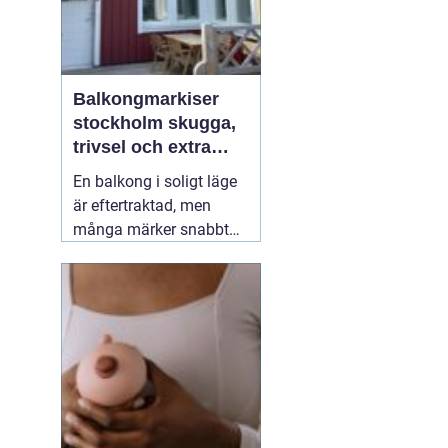
Balkongmarkiser
stockholm skugga,
trivsel och extra
rum utomhus
En balkong i soligt läge
är eftertraktad, men
många märker snabbt
hur hög värmen kan bli
under sommarhalvåret.
Glasräcken, mörka
fasader och stadens
reflekterande ytor gör att
solen ofta upplevs
starkare i Stockholm än
förväntat. Med
22 juli
2026