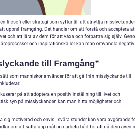
n filosofi eller strategi som syftar till att utnyttja misslyckande
 att uppnå framgång. Det handlar om att förstå och acceptera at
ivet och att lära av dem för att växa och förbättra sig själv. Ge
läroprocesser och inspirationskällor kan man omvandla negativ
slyckande till Framgång”
ssätt som människor använder för att gå från misslyckande till
nkluderar:
serar på att adoptera en positiv inställning till livet och
tisk syn på misslyckanden kan man hitta möjligheter och
lla sig motiverad och envis i svåra stunder kan vara avgörande f
dlar om att sätta upp mål och arbeta hårt för att nå dem även 