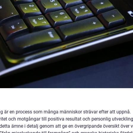
ng är en process som många människor strävar efter att uppnå.
et och motgångar till positiva resultat och personlig utveckling.
 detta ämne i detalj genom att ge en övergripande översikt över 