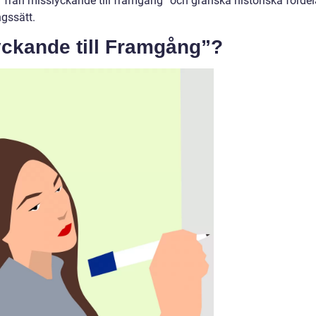
v ”från misslyckande till framgång” och granska historiska fördel
gssätt.
yckande till Framgång”?