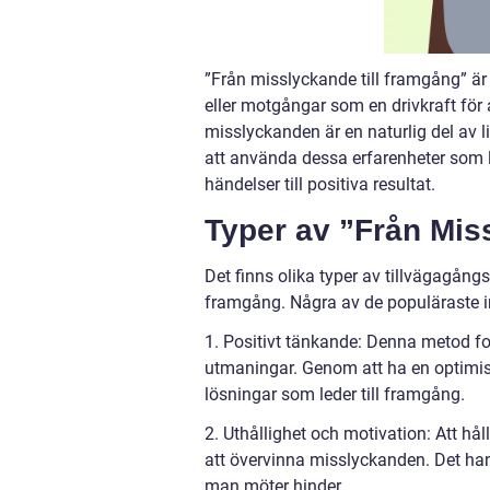
”Från misslyckande till framgång” är e
eller motgångar som en drivkraft för
misslyckanden är en naturlig del av l
att använda dessa erfarenheter som 
händelser till positiva resultat.
Typer av ”Från Mis
Det finns olika typer av tillvägagång
framgång. Några av de populäraste i
1. Positivt tänkande: Denna metod foku
utmaningar. Genom att ha en optimis
lösningar som leder till framgång.
2. Uthållighet och motivation: Att hå
att övervinna misslyckanden. Det han
man möter hinder.