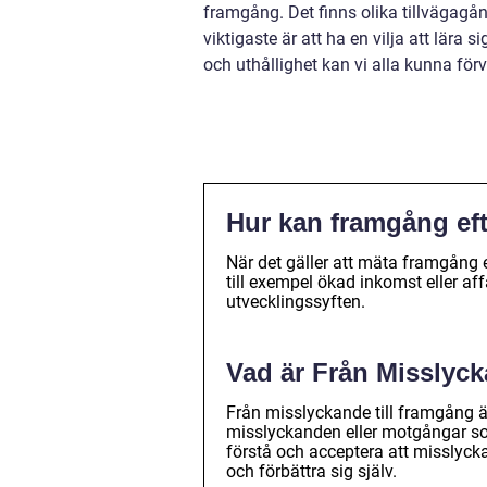
framgång. Det finns olika tillvägag
viktigaste är att ha en vilja att lära
och uthållighet kan vi alla kunna fö
Hur kan framgång ef
När det gäller att mäta framgång
till exempel ökad inkomst eller a
utvecklingssyften.
Vad är Från Misslyck
Från misslyckande till framgång är e
misslyckanden eller motgångar so
förstå och acceptera att misslycka
och förbättra sig själv.