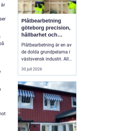
 är
ser
Plåtbearbetning
göteborg precision,
hållbarhet och
a
smarta lösningar
på
Plåtbearbetning är en av
de dolda grundpelarna i
västsvensk industri. Allt
från marina
30 juli 2026
e
anläggningar längs
kusten till avancerade
maskiner, räcken i
å
offentliga miljöer och
specialtillverkade
komponenter tillverkas
mot
med hjälp av
plåtbearbetning. När
för...