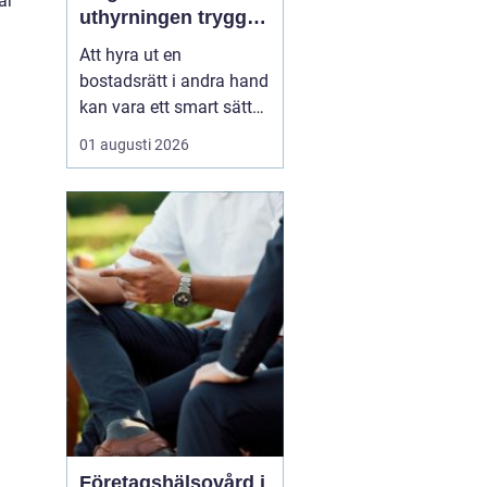
ar
uthyrningen trygg,
laglig och lönsam
Att hyra ut en
bostadsrätt i andra hand
kan vara ett smart sätt
att täcka kostnader eller
01 augusti 2026
behålla boendet under
en period i en annan
stad. Samtidigt upplever
många att regler,
tillstånd, hyresnivå och
försäkringar känns
krångliga. Med rätt
kunskap gå...
Företagshälsovård i