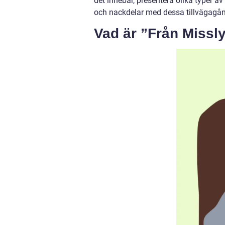
det innebär, presentera olika typer a
och nackdelar med dessa tillvägagån
Vad är ”Från Missl