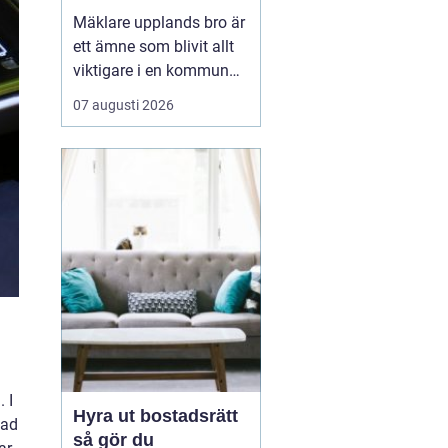
kommun
Mäklare upplands bro är
ett ämne som blivit allt
viktigare i en kommun
som växer snabbt och
07 augusti 2026
lockar både
förstagångsköpare och
erfarna bostadsägare.
Upplands bro har gått
från att vara ett lugnt
pendlarsamhälle till att
vara en attraktiv plats
för fam...
 I
Hyra ut bostadsrätt
vad
så gör du