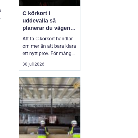
a
C körkort i
.
uddevalla så
planerar du vägen
mot tung lastbil
Att ta C-körkort handlar
om mer än att bara klara
ett nytt prov. För många
betyder det en chans till
30 juli 2026
ett nytt yrke, en starkare
position på
arbetsmarknaden eller
en naturlig utveckling i
ett jobb inom transport
och logistik. I Uddevalla
finns goda mö...