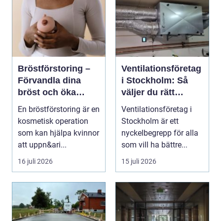
Bröstförstoring –
Ventilationsföretag
Förvandla dina
i Stockholm: Så
bröst och öka
väljer du rätt
självförtroendet
expert på frisk luft
En bröstförstoring är en
Ventilationsföretag i
kosmetisk operation
Stockholm är ett
som kan hjälpa kvinnor
nyckelbegrepp för alla
att uppn&ari...
som vill ha bättre...
16 juli 2026
15 juli 2026