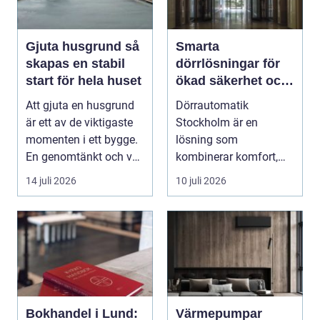
Gjuta husgrund så
Smarta
skapas en stabil
dörrlösningar för
start för hela huset
ökad säkerhet och
komfort
Att gjuta en husgrund
Dörrautomatik
är ett av de viktigaste
Stockholm är en
momenten i ett bygge.
lösning som
En genomtänkt och väl
kombinerar komfort,
utförd gru...
säkerhet och tillg...
14 juli 2026
10 juli 2026
Bokhandel i Lund:
Värmepumpar