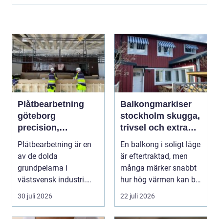
Plåtbearbetning
Balkongmarkiser
göteborg
stockholm skugga,
precision,
trivsel och extra
hållbarhet och
rum utomhus
Plåtbearbetning är en
En balkong i soligt läge
smarta lösningar
av de dolda
är eftertraktad, men
grundpelarna i
många märker snabbt
västsvensk industri.
hur hög värmen kan bli
Allt från marina
under somma...
30 juli 2026
22 juli 2026
anläggningar ...