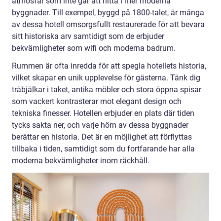
atmosfär som inte går att hitta i mer moderna
byggnader. Till exempel, byggd på 1800-talet, är många
av dessa hotell omsorgsfullt restaurerade för att bevara
sitt historiska arv samtidigt som de erbjuder
bekvämligheter som wifi och moderna badrum.
Rummen är ofta inredda för att spegla hotellets historia,
vilket skapar en unik upplevelse för gästerna. Tänk dig
träbjälkar i taket, antika möbler och stora öppna spisar
som vackert kontrasterar mot elegant design och
tekniska finesser. Hotellen erbjuder en plats där tiden
tycks sakta ner, och varje hörn av dessa byggnader
berättar en historia. Det är en möjlighet att förflyttas
tillbaka i tiden, samtidigt som du fortfarande har alla
moderna bekvämligheter inom räckhåll.