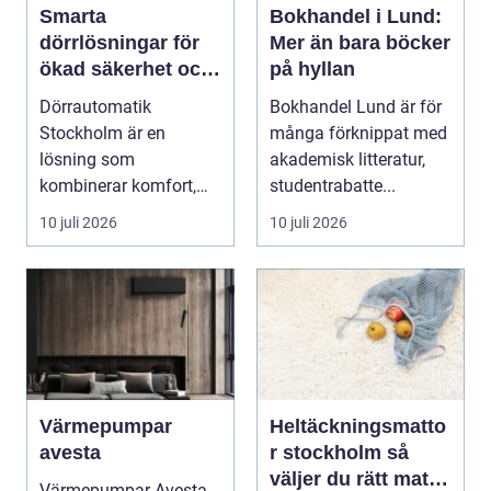
Smarta
Bokhandel i Lund:
dörrlösningar för
Mer än bara böcker
ökad säkerhet och
på hyllan
komfort
Dörrautomatik
Bokhandel Lund är för
Stockholm är en
många förknippat med
lösning som
akademisk litteratur,
kombinerar komfort,
studentrabatte...
säkerhet och tillg...
10 juli 2026
10 juli 2026
Värmepumpar
Heltäckningsmatto
avesta
r stockholm så
väljer du rätt matta
Värmepumpar Avesta