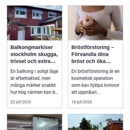
Balkongmarkiser
Bröstförstoring –
stockholm skugga,
Förvandla dina
trivsel och extra
bröst och öka
rum utomhus
självförtroendet
En balkong i soligt läge
En bröstförstoring är en
är eftertraktad, men
kosmetisk operation
många märker snabbt
som kan hjälpa kvinnor
hur hög värmen kan bli
att uppn&ari...
under somma...
22 juli 2026
16 juli 2026