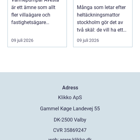
för hem och kontor
är ett ämne som allt
Många som letar efter
fler villaägare och
heltäckningsmattor
fastighetsägare
stockholm gör det av
intresserar sig för när ...
två skäl: de vill ha ett
tystare och m...
09 juli 2026
09 juli 2026
Adress
web:
www.klikko.dk