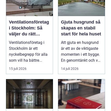
Ventilationsföretag
Gjuta husgrund så
i Stockholm: Så
skapas en stabil
väljer du rätt
start för hela huset
expert på frisk luft
Ventilationsföretag i
Att gjuta en husgrund
Stockholm är ett
är ett av de viktigaste
nyckelbegrepp för alla
momenten i ett bygge.
som vill ha bättre...
En genomtänkt och väl
utförd gru...
15 juli 2026
14 juli 2026