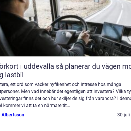
rt i uddevalla så planerar du vägen mot
g lastbil
tera, ett ord som väcker nyfikenhet och intresse hos många
tpersoner. Men vad innebär det egentligen att investera? Vilka t
vesteringar finns det och hur skiljer de sig från varandra? I denn
el kommer vi att ta en närmare tit...
a Albertsson
30 jul