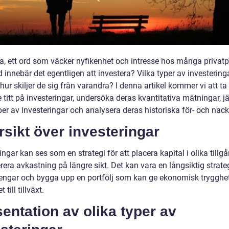
ra, ett ord som väcker nyfikenhet och intresse hos många privatp
innebär det egentligen att investera? Vilka typer av investering
hur skiljer de sig från varandra? I denna artikel kommer vi att ta
 titt på investeringar, undersöka deras kvantitativa mätningar, 
per av investeringar och analysera deras historiska för- och nack
sikt över investeringar
ingar kan ses som en strategi för att placera kapital i olika tillg
rera avkastning på längre sikt. Det kan vara en långsiktig strateg
engar och bygga upp en portfölj som kan ge ekonomisk trygghe
 till tillväxt.
entation av olika typer av