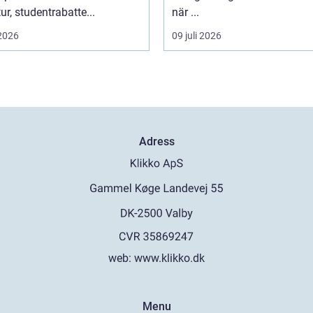
tur, studentrabatte...
när ...
 2026
09 juli 2026
Adress
web:
www.klikko.dk
Menu