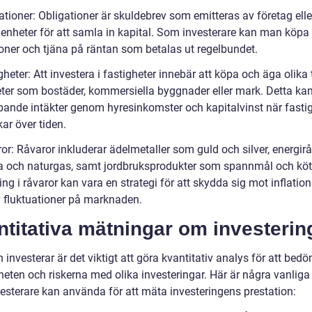
ationer: Obligationer är skuldebrev som emitteras av företag elle
a enheter för att samla in kapital. Som investerare kan man köpa
ioner och tjäna på räntan som betalas ut regelbundet.
gheter: Att investera i fastigheter innebär att köpa och äga olika
eter som bostäder, kommersiella byggnader eller mark. Detta ka
pande intäkter genom hyresinkomster och kapitalvinst när fasti
ar över tiden.
or: Råvaror inkluderar ädelmetaller som guld och silver, energir
a och naturgas, samt jordbruksprodukter som spannmål och köt
ing i råvaror kan vara en strategi för att skydda sig mot inflatio
v fluktuationer på marknaden.
titativa mätningar om investerin
investerar är det viktigt att göra kvantitativ analys för att bed
eten och riskerna med olika investeringar. Här är några vanliga 
esterare kan använda för att mäta investeringens prestation: