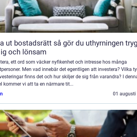
bostadsrätt så gör du uthyrningen trygg,
lig och lönsam
tera, ett ord som väcker nyfikenhet och intresse hos många
tpersoner. Men vad innebär det egentligen att investera? Vilka t
vesteringar finns det och hur skiljer de sig från varandra? I denn
el kommer vi att ta en närmare tit...
n
01 augusti