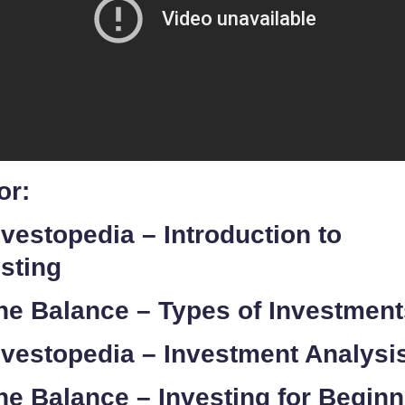
or:
nvestopedia – Introduction to
sting
he Balance – Types of Investment
nvestopedia – Investment Analysi
he Balance – Investing for Begin