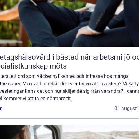
agshälsovård i båstad när arbetsmiljö och
cialistkunskap möts
tera, ett ord som väcker nyfikenhet och intresse hos många
tpersoner. Men vad innebär det egentligen att investera? Vilka t
vesteringar finns det och hur skiljer de sig från varandra? I denn
el kommer vi att ta en närmare tit...
n
01 augusti