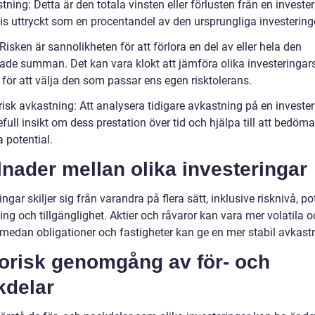
tning: Detta är den totala vinsten eller förlusten från en invester
vis uttryckt som en procentandel av den ursprungliga investering
 Risken är sannolikheten för att förlora en del av eller hela den
rade summan. Det kan vara klokt att jämföra olika investeringar
 för att välja den som passar ens egen risktolerans.
risk avkastning: Att analysera tidigare avkastning på en investe
full insikt om dess prestation över tid och hjälpa till att bedöm
 potential.
lnader mellan olika investeringar
ingar skiljer sig från varandra på flera sätt, inklusive risknivå, po
ng och tillgänglighet. Aktier och råvaror kan vara mer volatila 
 medan obligationer och fastigheter kan ge en mer stabil avkast
torisk genomgång av för- och
kdelar