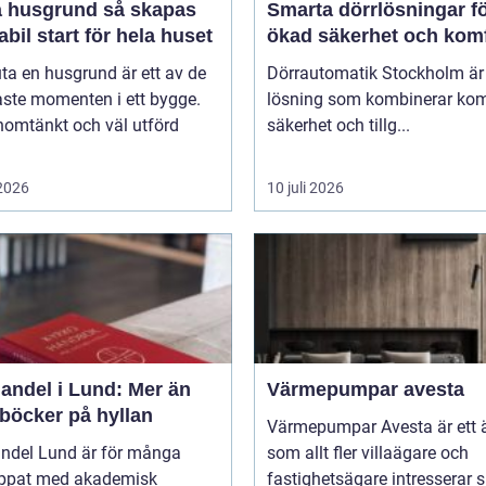
usgrund så skapas
Smarta dörrlösningar f
abil start för hela huset
ökad säkerhet och kom
uta en husgrund är ett av de
Dörrautomatik Stockholm är
aste momenten i ett bygge.
lösning som kombinerar kom
nomtänkt och väl utförd
säkerhet och tillg...
 2026
10 juli 2026
andel i Lund: Mer än
Värmepumpar avesta
 böcker på hyllan
Värmepumpar Avesta är ett
ndel Lund är för många
som allt fler villaägare och
ippat med akademisk
fastighetsägare intresserar s