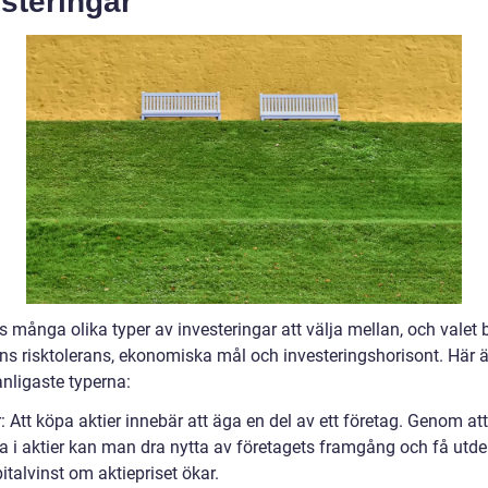
steringar
s många olika typer av investeringar att välja mellan, och valet 
ens risktolerans, ekonomiska mål och investeringshorisont. Här 
anligaste typerna:
r: Att köpa aktier innebär att äga en del av ett företag. Genom att
ra i aktier kan man dra nytta av företagets framgång och få utde
pitalvinst om aktiepriset ökar.