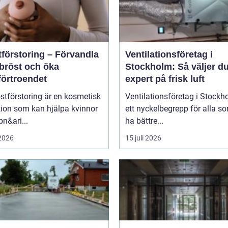
tförstoring – Förvandla
Ventilationsföretag i
 bröst och öka
Stockholm: Så väljer du
förtroendet
expert på frisk luft
stförstoring är en kosmetisk
Ventilationsföretag i Stockh
tion som kan hjälpa kvinnor
ett nyckelbegrepp för alla so
pn&ari...
ha bättre...
 2026
15 juli 2026