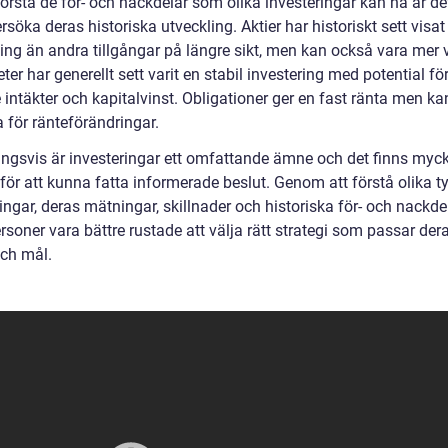
förstå de för- och nackdelar som olika investeringar kan ha är det
rsöka deras historiska utveckling. Aktier har historiskt sett visa
ing än andra tillgångar på längre sikt, men kan också vara mer v
ter har generellt sett varit en stabil investering med potential fö
intäkter och kapitalvinst. Obligationer ger en fast ränta men ka
 för ränteförändringar.
ingsvis är investeringar ett omfattande ämne och det finns myck
 för att kunna fatta informerade beslut. Genom att förstå olika t
ingar, deras mätningar, skillnader och historiska för- och nackde
rsoner vara bättre rustade att välja rätt strategi som passar der
ch mål.