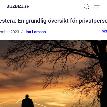
BIZZBIZZ.
se
estera: En grundlig översikt för privatpers
red
ember 2023
Jon Larsson