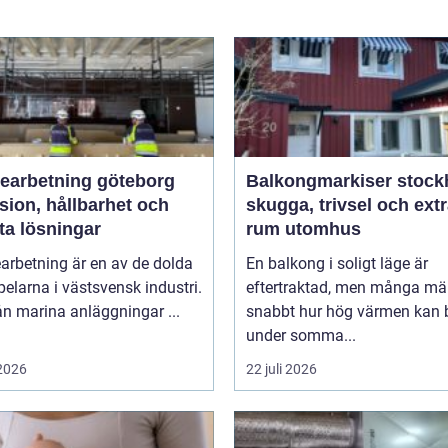
bearbetning göteborg
Balkongmarkiser stoc
sion, hållbarhet och
skugga, trivsel och ext
ta lösningar
rum utomhus
arbetning är en av de dolda
En balkong i soligt läge är
elarna i västsvensk industri.
eftertraktad, men många mä
rån marina anläggningar ...
snabbt hur hög värmen kan b
under somma...
 2026
22 juli 2026