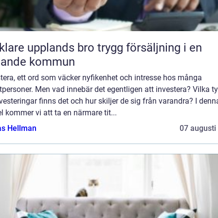
e upplands bro trygg försäljning i en
xande kommun
tera, ett ord som väcker nyfikenhet och intresse hos många
tpersoner. Men vad innebär det egentligen att investera? Vilka t
vesteringar finns det och hur skiljer de sig från varandra? I denn
el kommer vi att ta en närmare tit...
as Hellman
07 augusti