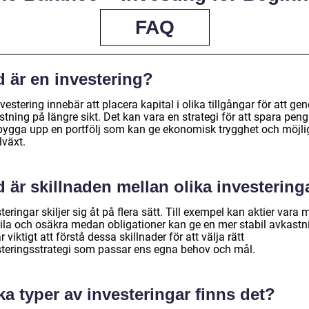
FAQ
d är en investering?
vestering innebär att placera kapital i olika tillgångar för att gen
tning på längre sikt. Det kan vara en strategi för att spara peng
bygga upp en portfölj som kan ge ekonomisk trygghet och möjli
illväxt.
 är skillnaden mellan olika investering
teringar skiljer sig åt på flera sätt. Till exempel kan aktier vara 
tila och osäkra medan obligationer kan ge en mer stabil avkastn
r viktigt att förstå dessa skillnader för att välja rätt
steringsstrategi som passar ens egna behov och mål.
ka typer av investeringar finns det?