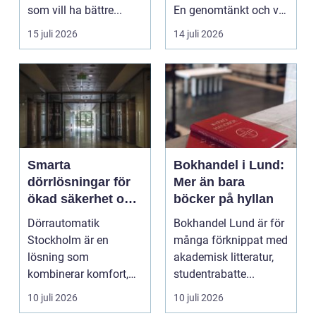
som vill ha bättre...
En genomtänkt och väl
utförd gru...
15 juli 2026
14 juli 2026
Smarta
Bokhandel i Lund:
dörrlösningar för
Mer än bara
ökad säkerhet och
böcker på hyllan
komfort
Dörrautomatik
Bokhandel Lund är för
Stockholm är en
många förknippat med
lösning som
akademisk litteratur,
kombinerar komfort,
studentrabatte...
säkerhet och tillg...
10 juli 2026
10 juli 2026