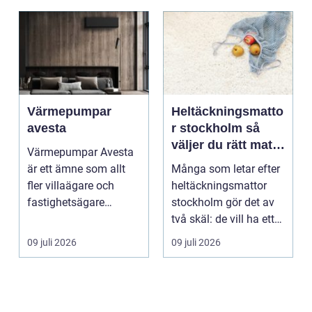
Värmepumpar
Heltäckningsmatto
avesta
r stockholm så
väljer du rätt matta
Värmepumpar Avesta
för hem och
är ett ämne som allt
Många som letar efter
kontor
fler villaägare och
heltäckningsmattor
fastighetsägare
stockholm gör det av
intresserar sig för när
två skäl: de vill ha ett
...
tystare och m...
09 juli 2026
09 juli 2026