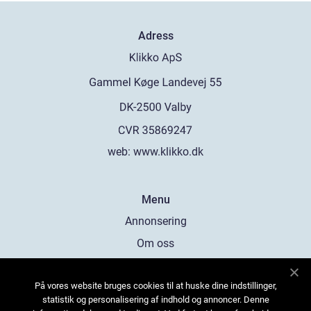
Adress
web:
www.klikko.dk
Menu
Annonsering
Om oss
Cookies
På vores website bruges cookies til at huske dine indstillinger,
Kontakta oss
statistik og personalisering af indhold og annoncer. Denne
Sitemap