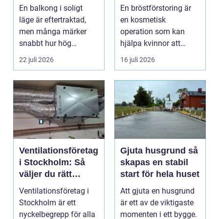
rum utomhus
självförtroendet
En balkong i soligt
En bröstförstoring är
läge är eftertraktad,
en kosmetisk
men många märker
operation som kan
snabbt hur hög
hjälpa kvinnor att
värmen kan bli under
uppn&ari...
22 juli 2026
16 juli 2026
somma...
Ventilationsföretag
Gjuta husgrund så
i Stockholm: Så
skapas en stabil
väljer du rätt
start för hela huset
expert på frisk luft
Ventilationsföretag i
Att gjuta en husgrund
Stockholm är ett
är ett av de viktigaste
nyckelbegrepp för alla
momenten i ett bygge.