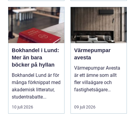
Bokhandel i Lund:
Värmepumpar
Mer än bara
avesta
böcker på hyllan
Värmepumpar Avesta
Bokhandel Lund är för
är ett ämne som allt
många förknippat med
fler villaägare och
akademisk litteratur,
fastighetsägare
studentrabatte...
intresserar sig för när
...
10 juli 2026
09 juli 2026