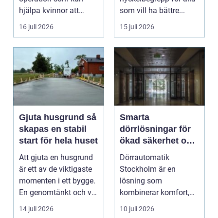
hjälpa kvinnor att
som vill ha bättre...
uppn&ari...
16 juli 2026
15 juli 2026
Gjuta husgrund så
Smarta
skapas en stabil
dörrlösningar för
start för hela huset
ökad säkerhet och
komfort
Att gjuta en husgrund
Dörrautomatik
är ett av de viktigaste
Stockholm är en
momenten i ett bygge.
lösning som
En genomtänkt och väl
kombinerar komfort,
utförd gru...
säkerhet och tillg...
14 juli 2026
10 juli 2026