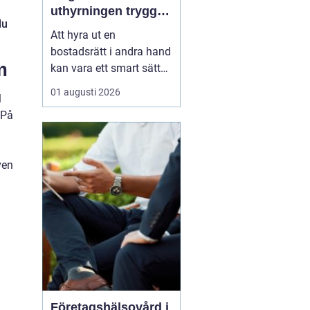
uthyrningen trygg,
du
laglig och lönsam
Att hyra ut en
bostadsrätt i andra hand
m
kan vara ett smart sätt
att täcka kostnader eller
01 augusti 2026
l
behålla boendet under
 På
en period i en annan
stad. Samtidigt upplever
många att regler,
ven
tillstånd, hyresnivå och
försäkringar känns
krångliga. Med rätt
kunskap gå...
Företagshälsovård i