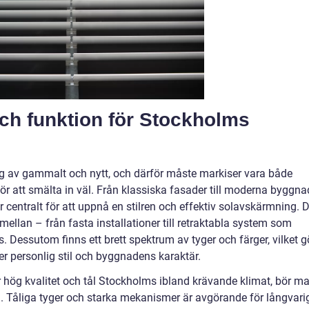
h funktion för Stockholms
ng av gammalt och nytt, och därför måste markiser vara både
 för att smälta in väl. Från klassiska fasader till moderna byggna
centralt för att uppnå en stilren och effektiv solavskärmning. D
a mellan – från fasta installationer till retraktabla system som
. Dessutom finns ett brett spektrum av tyger och färger, vilket g
er personlig stil och byggnadens karaktär.
er hög kvalitet och tål Stockholms ibland krävande klimat, bör m
 Tåliga tyger och starka mekanismer är avgörande för långvari