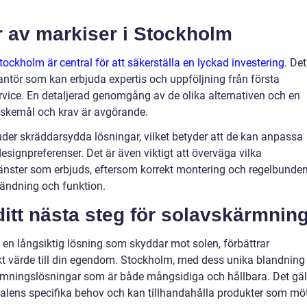
ör av markiser i Stockholm
Stockholm är central för att säkerställa en lyckad investering.
Det
erantör som kan erbjuda expertis och uppföljning från första
service. En detaljerad genomgång av de olika alternativen och en
nskemål och krav är avgörande.
der skräddarsydda lösningar, vilket betyder att de kan anpassa
esignpreferenser. Det är även viktigt att överväga vilka
tjänster som erbjuds, eftersom korrekt montering och regelbunde
nvändning och funktion.
itt nästa steg för solavskärmnin
 en långsiktig lösning som skyddar mot solen, förbättrar
tiskt värde till din egendom. Stockholm, med dess unika blandning
ärmningslösningar som är både mångsidiga och hållbara. Det gäl
okalens specifika behov och kan tillhandahålla produkter som mö