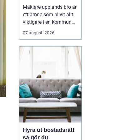
kommun
Mäklare upplands bro är
ett ämne som blivit allt
viktigare i en kommun
som växer snabbt och
07 augusti 2026
lockar både
förstagångsköpare och
erfarna bostadsägare.
Upplands bro har gått
från att vara ett lugnt
pendlarsamhälle till att
vara en attraktiv plats
för fam...
Hyra ut bostadsrätt
så gör du