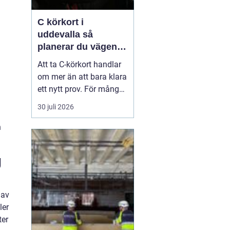
C körkort i
uddevalla så
planerar du vägen
mot tung lastbil
Att ta C-körkort handlar
om mer än att bara klara
ett nytt prov. För många
betyder det en chans till
30 juli 2026
ett nytt yrke, en starkare
position på
n
arbetsmarknaden eller
en naturlig utveckling i
g
ett jobb inom transport
och logistik. I Uddevalla
finns goda mö...
 av
ler
ter