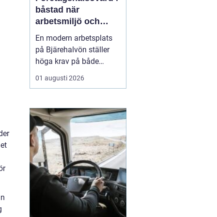
båstad när
arbetsmiljö och
specialistkunskap
En modern arbetsplats
möts
på Bjärehalvön ställer
höga krav på både
ledning och
01 augusti 2026
medarbetare. Tempot är
högt, många roller är
breda och gränsen
mellan jobb och privatliv
blir ibland suddig.
der
Samtidigt förväntas
et
hållbara prestationer
över tid. I den verkligh...
ör
an
g