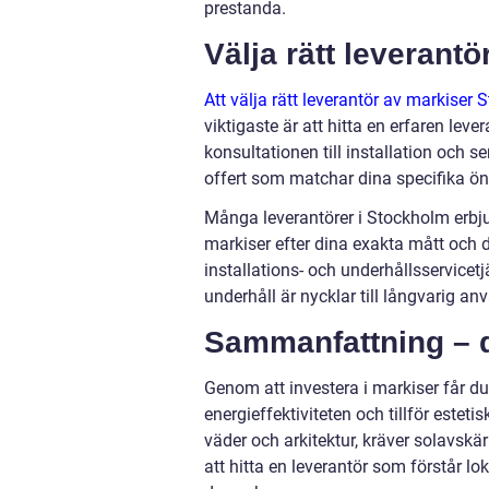
prestanda.
Välja rätt leverant
Att välja rätt leverantör av markiser 
viktigaste är att hitta en erfaren lev
konsultationen till installation och 
offert som matchar dina specifika ö
Många leverantörer i Stockholm erbju
markiser efter dina exakta mått och d
installations- och underhållsservice
underhåll är nycklar till långvarig a
Sammanfattning – d
Genom att investera i markiser får du
energieffektiviteten och tillför este
väder och arkitektur, kräver solavsk
att hitta en leverantör som förstår l