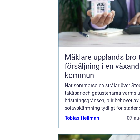
Mäklare upplands bro trygg
försäljning i en växan
kommun
När sommarsolen strålar över St
takåsar och gatustenarna värms up
bristningsgränsen, blir behovet av 
solavskärmning tydligt för staden
Markiser i Stockholm är inte...
Tobias Hellman
07 au