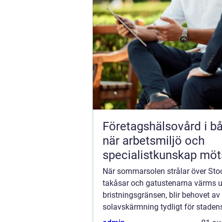
Företagshälsovård i b
när arbetsmiljö och
specialistkunskap möt
När sommarsolen strålar över St
takåsar och gatustenarna värms up
bristningsgränsen, blir behovet av 
solavskärmning tydligt för staden
Markiser i Stockholm är inte...