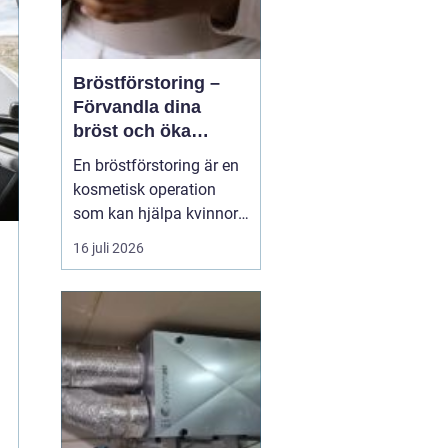
Bröstförstoring –
Förvandla dina
bröst och öka
självförtroendet
En bröstförstoring är en
kosmetisk operation
som kan hjälpa kvinnor
att uppnå de bröst de
16 juli 2026
alltid har drömt om.
Oavsett om det handlar
om att återställa
volymen efter graviditet
och amning, korrigera
oj&a...