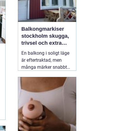
Balkongmarkiser
stockholm skugga,
trivsel och extra
rum utomhus
En balkong i soligt läge
är eftertraktad, men
många märker snabbt
hur hög värmen kan bli
under sommarhalvåret.
Glasräcken, mörka
fasader och stadens
reflekterande ytor gör att
solen ofta upplevs
starkare i Stockholm än
förväntat. Med
22 juli
2026