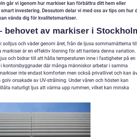
eln går vi igenom hur markiser kan förbättra ditt hem eller
n smart investering. Dessutom delar vi med oss av tips om hur 
kan vända dig för kvalitetsmarkiser.
 – behovet av markiser i Stockhol
i solljus och väder genom året, från de ljusa sommarnätterna til
 markiser är en effektiv lösning för att hantera denna variation.
s och bidrar till att hålla temperaturen inne i fastigheter på en
ktigt i kontorsbyggnader där många människor arbetar i samma
 markiser inte endast komforten men också privatlivet och kan ä
 golv orsakade av UV-strålning. Under våren och hösten kan
tillåta naturligt ljus att värma upp rummen, vilket kan minska