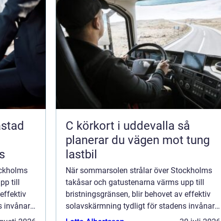
åstad
C körkort i uddevalla så
planerar du vägen mot tung
s
lastbil
ockholms
När sommarsolen strålar över Stockholms
p till
takåsar och gatustenarna värms upp till
effektiv
bristningsgränsen, blir behovet av effektiv
s invånare.
solavskärmning tydligt för stadens invånare.
Markiser i Stockholm är inte...