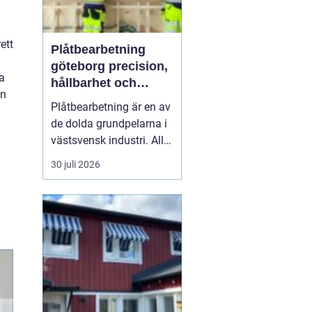
ett
Plåtbearbetning
göteborg precision,
a
hållbarhet och
en
smarta lösningar
Plåtbearbetning är en av
de dolda grundpelarna i
västsvensk industri. Allt
från marina
30 juli 2026
anläggningar längs
kusten till avancerade
maskiner, räcken i
offentliga miljöer och
specialtillverkade
komponenter tillverkas
med hjälp av
plåtbearbetning. När
för...