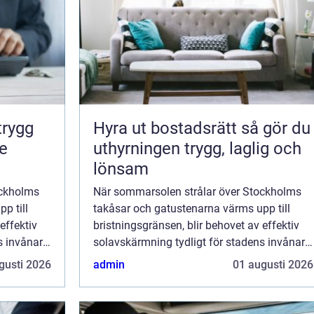
Hyra ut bostadsrätt så gör du
de
uthyrningen trygg, laglig och
lönsam
ockholms
När sommarsolen strålar över Stockholms
p till
takåsar och gatustenarna värms upp till
effektiv
bristningsgränsen, blir behovet av effektiv
s invånare.
solavskärmning tydligt för stadens invånare.
Markiser i Stockholm är inte...
gusti 2026
admin
01 augusti 2026