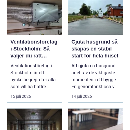
Ventilationsföretag
Gjuta husgrund så
i Stockholm: Så
skapas en stabil
väljer du rätt
start för hela huset
expert på frisk luft
Ventilationsföretag i
Att gjuta en husgrund
Stockholm är ett
är ett av de viktigaste
nyckelbegrepp för alla
momenten i ett bygge.
som vill ha bättre...
En genomtänkt och väl
utförd gru...
15 juli 2026
14 juli 2026