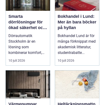
Smarta
Bokhandel i Lund:
dörrlösningar för
Mer än bara böcker
ökad säkerhet och
på hyllan
komfort
Dörrautomatik
Bokhandel Lund är för
Stockholm är en
många förknippat med
lösning som
akademisk litteratur,
kombinerar komfort,
studentrabatte...
säkerhet och tillg...
10 juli 2026
10 juli 2026
Värmepumpar
Heltäckningsmatto