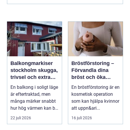
Balkongmarkiser
Bröstförstoring –
stockholm skugga,
Förvandla dina
trivsel och extra
bröst och öka
rum utomhus
självförtroendet
En balkong i soligt läge
En bröstförstoring är en
är eftertraktad, men
kosmetisk operation
många märker snabbt
som kan hjälpa kvinnor
hur hög värmen kan bli
att uppn&ari...
under somma...
22 juli 2026
16 juli 2026