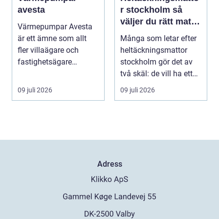
avesta
r stockholm så
väljer du rätt matta
Värmepumpar Avesta
för hem och kontor
är ett ämne som allt
Många som letar efter
fler villaägare och
heltäckningsmattor
fastighetsägare
stockholm gör det av
intresserar sig för när ...
två skäl: de vill ha ett
tystare och m...
09 juli 2026
09 juli 2026
Adress