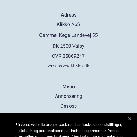
Adress
web:
www.klikko.dk
Menu
Annonsering
Om oss
Cookies
På vores website bruges cookies til at huske dine indstillinger,
Kontakta oss
statistik og personalisering af indhold og annoncer. Denne
Sitemap
information deles med tredjepart. Ved fortsat brug af websiden