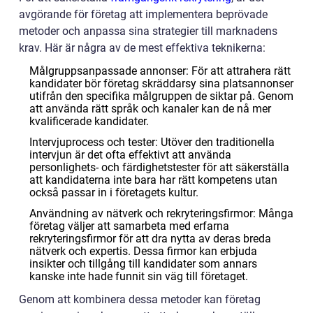
avgörande för företag att implementera beprövade
metoder och anpassa sina strategier till marknadens
krav. Här är några av de mest effektiva teknikerna:
Målgruppsanpassade annonser: För att attrahera rätt
kandidater bör företag skräddarsy sina platsannonser
utifrån den specifika målgruppen de siktar på. Genom
att använda rätt språk och kanaler kan de nå mer
kvalificerade kandidater.
Intervjuprocess och tester: Utöver den traditionella
intervjun är det ofta effektivt att använda
personlighets- och färdighetstester för att säkerställa
att kandidaterna inte bara har rätt kompetens utan
också passar in i företagets kultur.
Användning av nätverk och rekryteringsfirmor: Många
företag väljer att samarbeta med erfarna
rekryteringsfirmor för att dra nytta av deras breda
nätverk och expertis. Dessa firmor kan erbjuda
insikter och tillgång till kandidater som annars
kanske inte hade funnit sin väg till företaget.
Genom att kombinera dessa metoder kan företag