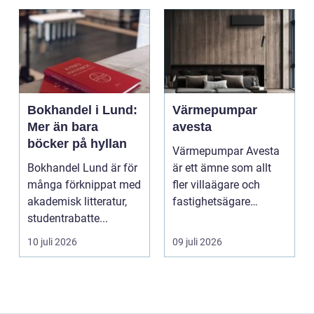
Bokhandel i Lund:
Värmepumpar
Mer än bara
avesta
böcker på hyllan
Värmepumpar Avesta
Bokhandel Lund är för
är ett ämne som allt
många förknippat med
fler villaägare och
akademisk litteratur,
fastighetsägare
studentrabatte...
intresserar sig för när
...
10 juli 2026
09 juli 2026