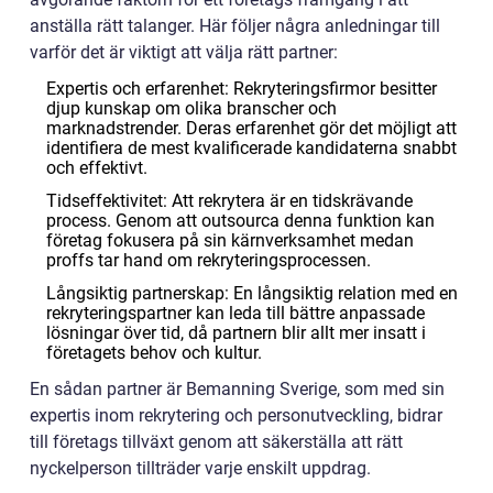
anställa rätt talanger. Här följer några anledningar till
varför det är viktigt att välja rätt partner:
Expertis och erfarenhet: Rekryteringsfirmor besitter
djup kunskap om olika branscher och
marknadstrender. Deras erfarenhet gör det möjligt att
identifiera de mest kvalificerade kandidaterna snabbt
och effektivt.
Tidseffektivitet: Att rekrytera är en tidskrävande
process. Genom att outsourca denna funktion kan
företag fokusera på sin kärnverksamhet medan
proffs tar hand om rekryteringsprocessen.
Långsiktig partnerskap: En långsiktig relation med en
rekryteringspartner kan leda till bättre anpassade
lösningar över tid, då partnern blir allt mer insatt i
företagets behov och kultur.
En sådan partner är Bemanning Sverige, som med sin
expertis inom rekrytering och personutveckling, bidrar
till företags tillväxt genom att säkerställa att rätt
nyckelperson tillträder varje enskilt uppdrag.