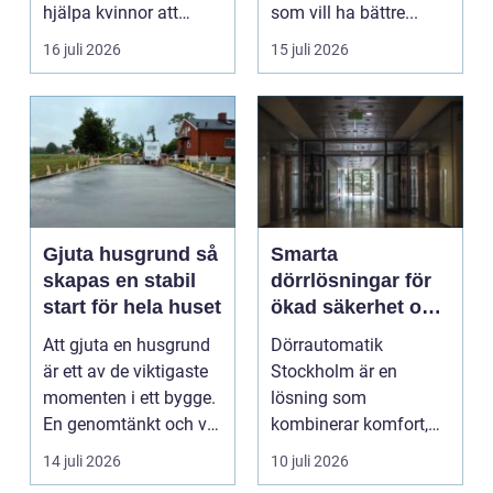
hjälpa kvinnor att
som vill ha bättre...
uppn&ari...
16 juli 2026
15 juli 2026
Gjuta husgrund så
Smarta
skapas en stabil
dörrlösningar för
start för hela huset
ökad säkerhet och
komfort
Att gjuta en husgrund
Dörrautomatik
är ett av de viktigaste
Stockholm är en
momenten i ett bygge.
lösning som
En genomtänkt och väl
kombinerar komfort,
utförd gru...
säkerhet och tillg...
14 juli 2026
10 juli 2026