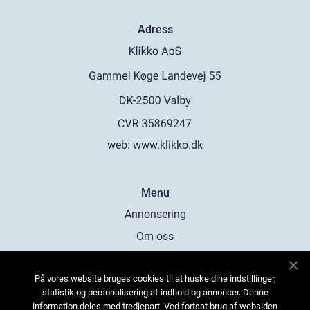
Adress
web:
www.klikko.dk
Menu
Annonsering
Om oss
Cookies
På vores website bruges cookies til at huske dine indstillinger,
Kontakta oss
statistik og personalisering af indhold og annoncer. Denne
Sitemap
information deles med tredjepart. Ved fortsat brug af websiden