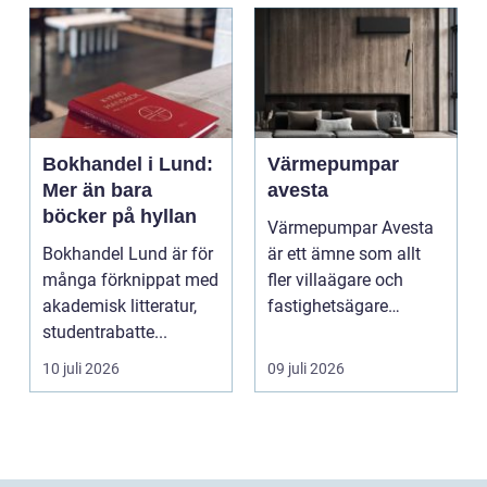
Bokhandel i Lund:
Värmepumpar
Mer än bara
avesta
böcker på hyllan
Värmepumpar Avesta
Bokhandel Lund är för
är ett ämne som allt
många förknippat med
fler villaägare och
akademisk litteratur,
fastighetsägare
studentrabatte...
intresserar sig för när
...
10 juli 2026
09 juli 2026