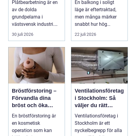
Plåtbearbetning är en
En balkong i soligt
smarta lösningar
av de dolda
läge är eftertraktad,
grundpelarna i
men många märker
västsvensk industri.
snabbt hur hög
Allt från marina
värmen kan bli under
30 juli 2026
22 juli 2026
anläggningar ...
somma...
Bröstförstoring –
Ventilationsföretag
Förvandla dina
i Stockholm: Så
bröst och öka
väljer du rätt
självförtroendet
expert på frisk luft
En bröstförstoring är
Ventilationsföretag i
en kosmetisk
Stockholm är ett
operation som kan
nyckelbegrepp för alla