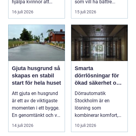
hjälpa kvinnor att
som vill ha bättre...
uppn&ari...
16 juli 2026
15 juli 2026
Gjuta husgrund så
Smarta
skapas en stabil
dörrlösningar för
start för hela huset
ökad säkerhet och
komfort
Att gjuta en husgrund
Dörrautomatik
är ett av de viktigaste
Stockholm är en
momenten i ett bygge.
lösning som
En genomtänkt och väl
kombinerar komfort,
utförd gru...
säkerhet och tillg...
14 juli 2026
10 juli 2026