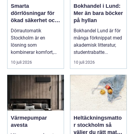
Smarta
Bokhandel i Lund:
dörrlösningar för
Mer än bara böcker
ökad säkerhet och
på hyllan
komfort
Dörrautomatik
Bokhandel Lund är för
Stockholm är en
många förknippat med
lösning som
akademisk litteratur,
kombinerar komfort,
studentrabatte...
säkerhet och tillg...
10 juli 2026
10 juli 2026
Värmepumpar
Heltäckningsmatto
avesta
r stockholm så
väljer du rätt matta