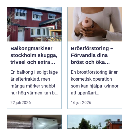
Balkongmarkiser
Bröstförstoring –
stockholm skugga,
Förvandla dina
trivsel och extra
bröst och öka
rum utomhus
självförtroendet
En balkong i soligt läge
En bröstförstoring är en
är eftertraktad, men
kosmetisk operation
många märker snabbt
som kan hjälpa kvinnor
hur hög värmen kan bli
att uppn&ari...
under somma...
22 juli 2026
16 juli 2026