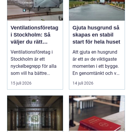
Ventilationsföretag
Gjuta husgrund så
i Stockholm: Så
skapas en stabil
väljer du rätt
start för hela huset
expert på frisk luft
Ventilationsföretag i
Att gjuta en husgrund
Stockholm är ett
är ett av de viktigaste
nyckelbegrepp för alla
momenten i ett bygge.
som vill ha bättre...
En genomtänkt och väl
utförd gru...
15 juli 2026
14 juli 2026