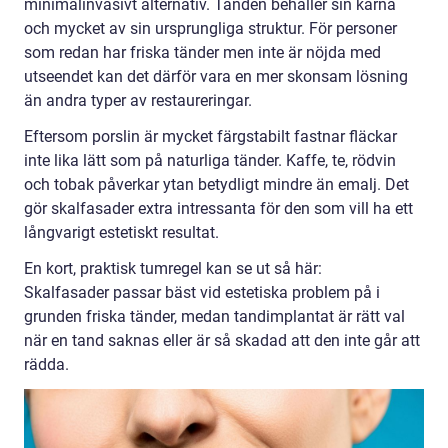
minimalinvasivt alternativ. Tanden behåller sin kärna
och mycket av sin ursprungliga struktur. För personer
som redan har friska tänder men inte är nöjda med
utseendet kan det därför vara en mer skonsam lösning
än andra typer av restaureringar.
Eftersom porslin är mycket färgstabilt fastnar fläckar
inte lika lätt som på naturliga tänder. Kaffe, te, rödvin
och tobak påverkar ytan betydligt mindre än emalj. Det
gör skalfasader extra intressanta för den som vill ha ett
långvarigt estetiskt resultat.
En kort, praktisk tumregel kan se ut så här:
Skalfasader passar bäst vid estetiska problem på i
grunden friska tänder, medan tandimplantat är rätt val
när en tand saknas eller är så skadad att den inte går att
rädda.