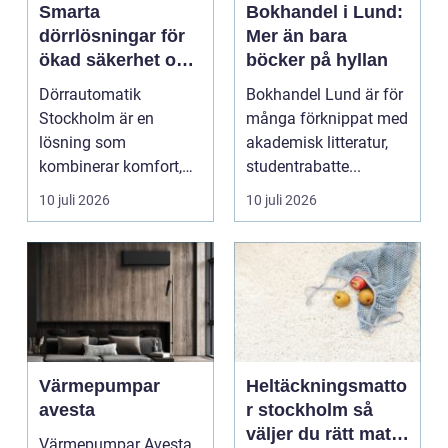
Smarta
Bokhandel i Lund:
dörrlösningar för
Mer än bara
ökad säkerhet och
böcker på hyllan
komfort
Dörrautomatik
Bokhandel Lund är för
Stockholm är en
många förknippat med
lösning som
akademisk litteratur,
kombinerar komfort,
studentrabatte...
säkerhet och tillg...
10 juli 2026
10 juli 2026
Värmepumpar
Heltäckningsmatto
avesta
r stockholm så
väljer du rätt matta
Värmepumpar Avesta