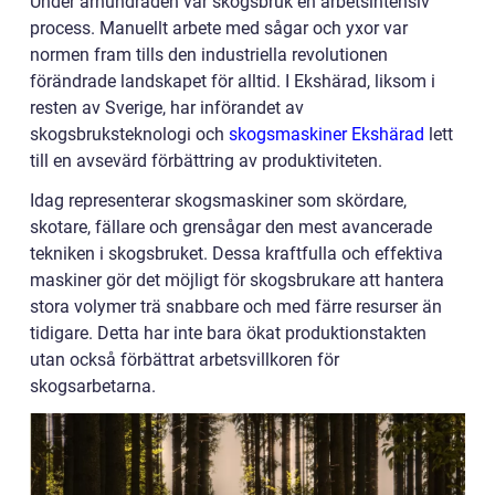
Under århundraden var skogsbruk en arbetsintensiv
process. Manuellt arbete med sågar och yxor var
normen fram tills den industriella revolutionen
förändrade landskapet för alltid. I Ekshärad, liksom i
resten av Sverige, har införandet av
skogsbruksteknologi och
skogsmaskiner Ekshärad
lett
till en avsevärd förbättring av produktiviteten.
Idag representerar skogsmaskiner som skördare,
skotare, fällare och grensågar den mest avancerade
tekniken i skogsbruket. Dessa kraftfulla och effektiva
maskiner gör det möjligt för skogsbrukare att hantera
stora volymer trä snabbare och med färre resurser än
tidigare. Detta har inte bara ökat produktionstakten
utan också förbättrat arbetsvillkoren för
skogsarbetarna.