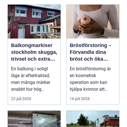
Balkongmarkiser
Bröstförstoring –
stockholm skugga,
Förvandla dina
trivsel och extra
bröst och öka
rum utomhus
självförtroendet
En balkong i soligt
En bröstförstoring är
läge är eftertraktad,
en kosmetisk
men många märker
operation som kan
snabbt hur hög
hjälpa kvinnor att
värmen kan bli under
uppn&ari...
22 juli 2026
16 juli 2026
somma...