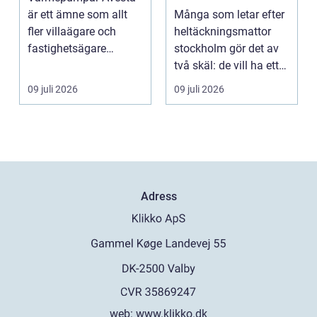
för hem och
är ett ämne som allt
Många som letar efter
kontor
fler villaägare och
heltäckningsmattor
fastighetsägare
stockholm gör det av
intresserar sig för när
två skäl: de vill ha ett
...
tystare och m...
09 juli 2026
09 juli 2026
Adress
web:
www.klikko.dk