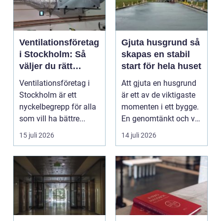
Ventilationsföretag
Gjuta husgrund så
i Stockholm: Så
skapas en stabil
väljer du rätt
start för hela huset
expert på frisk luft
Ventilationsföretag i
Att gjuta en husgrund
Stockholm är ett
är ett av de viktigaste
nyckelbegrepp för alla
momenten i ett bygge.
som vill ha bättre...
En genomtänkt och väl
utförd gru...
15 juli 2026
14 juli 2026