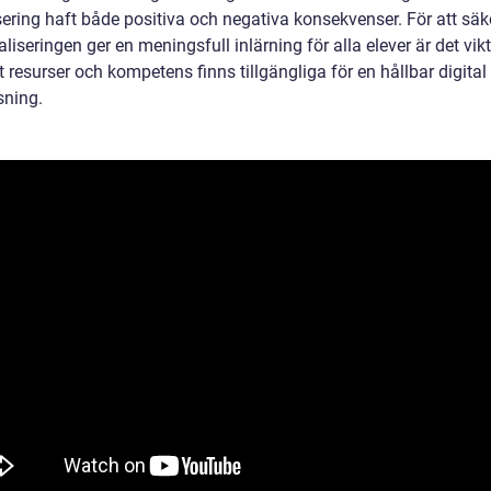
sering haft både positiva och negativa konsekvenser. För att säk
taliseringen ger en meningsfull inlärning för alla elever är det vikt
att resurser och kompetens finns tillgängliga för en hållbar digital
sning.