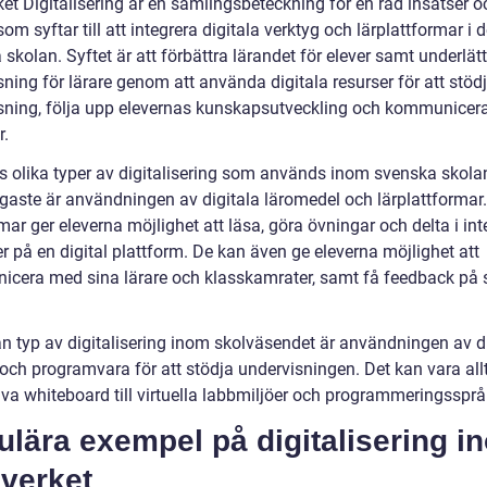
et Digitalisering är en samlingsbeteckning för en rad insatser o
som syftar till att integrera digitala verktyg och lärplattformar i 
skolan. Syftet är att förbättra lärandet för elever samt underlät
ning för lärare genom att använda digitala resurser för att stöd
sning, följa upp elevernas kunskapsutveckling och kommunice
r.
ns olika typer av digitalisering som används inom svenska skola
igaste är användningen av digitala läromedel och lärplattformar
mar ger eleverna möjlighet att läsa, göra övningar och delta i int
r på en digital plattform. De kan även ge eleverna möjlighet att
cera med sina lärare och klasskamrater, samt få feedback på s
n typ av digitalisering inom skolväsendet är användningen av di
och programvara för att stödja undervisningen. Det kan vara allt
iva whiteboard till virtuella labbmiljöer och programmeringssprå
lära exempel på digitalisering i
lverket