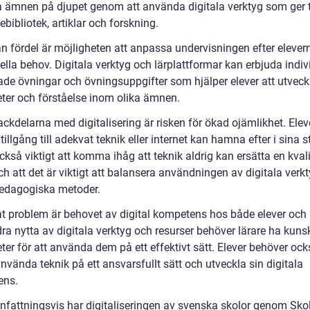
a ämnen på djupet genom att använda digitala verktyg som ger t
inebibliotek, artiklar och forskning.
n fördel är möjligheten att anpassa undervisningen efter elever
ella behov. Digitala verktyg och lärplattformar kan erbjuda indiv
de övningar och övningsuppgifter som hjälper elever att utveck
eter och förståelse inom olika ämnen.
ackdelarna med digitalisering är risken för ökad ojämlikhet. Ele
 tillgång till adekvat teknik eller internet kan hamna efter i sina s
ckså viktigt att komma ihåg att teknik aldrig kan ersätta en kval
ch att det är viktigt att balansera användningen av digitala ver
edagogiska metoder.
at problem är behovet av digital kompetens hos både elever och 
dra nytta av digitala verktyg och resurser behöver lärare ha kun
ter för att använda dem på ett effektivt sätt. Elever behöver ock
använda teknik på ett ansvarsfullt sätt och utveckla sin digitala
ens.
attningsvis har digitaliseringen av svenska skolor genom Skol