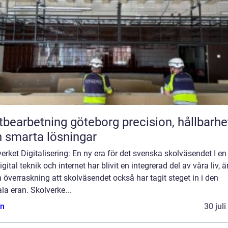
arbetning göteborg precision, hållbarhet
 smarta lösningar
erket Digitalisering: En ny era för det svenska skolväsendet I en
igital teknik och internet har blivit en integrerad del av våra liv, ä
 överraskning att skolväsendet också har tagit steget in i den
ala eran. Skolverke...
n
30 jul