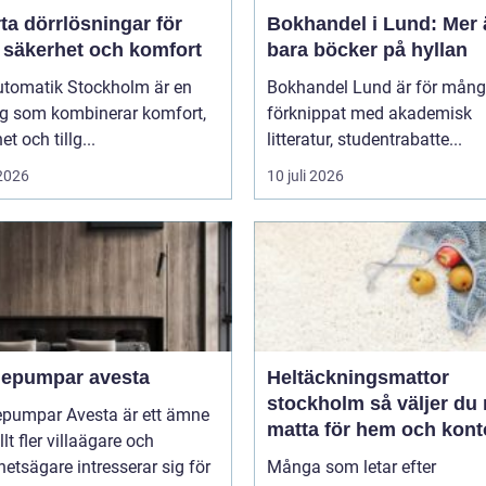
ta dörrlösningar för
Bokhandel i Lund: Mer 
 säkerhet och komfort
bara böcker på hyllan
utomatik Stockholm är en
Bokhandel Lund är för mån
ng som kombinerar komfort,
förknippat med akademisk
t och tillg...
litteratur, studentrabatte...
 2026
10 juli 2026
epumpar avesta
Heltäckningsmattor
stockholm så väljer du rätt
pumpar Avesta är ett ämne
matta för hem och kont
lt fler villaägare och
hetsägare intresserar sig för
Många som letar efter