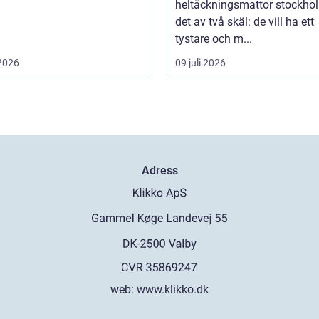
heltäckningsmattor stockho
det av två skäl: de vill ha ett
tystare och m...
 2026
09 juli 2026
Adress
web:
www.klikko.dk