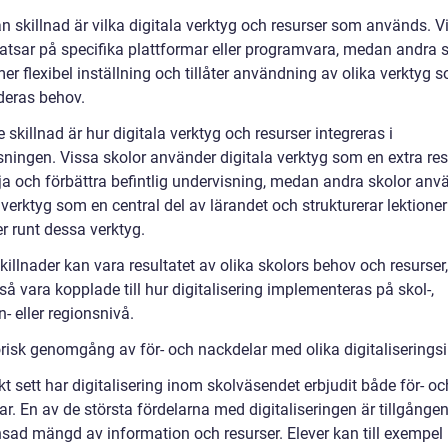
n skillnad är vilka digitala verktyg och resurser som används. V
satsar på specifika plattformar eller programvara, medan andra 
er flexibel inställning och tillåter användning av olika verktyg 
deras behov.
e skillnad är hur digitala verktyg och resurser integreras i
sningen. Vissa skolor använder digitala verktyg som en extra res
dja och förbättra befintlig undervisning, medan andra skolor anv
 verktyg som en central del av lärandet och strukturerar lektione
r runt dessa verktyg.
illnader kan vara resultatet av olika skolors behov och resurser
å vara kopplade till hur digitalisering implementeras på skol-,
 eller regionsnivå.
risk genomgång av för- och nackdelar med olika digitaliseringsin
kt sett har digitalisering inom skolväsendet erbjudit både för- oc
r. En av de största fördelarna med digitaliseringen är tillgången 
sad mängd av information och resurser. Elever kan till exempel