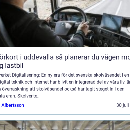
rt i uddevalla så planerar du vägen mot
g lastbil
erket Digitalisering: En ny era för det svenska skolväsendet I en
igital teknik och internet har blivit en integrerad del av våra liv, ä
 överraskning att skolväsendet också har tagit steget in i den
ala eran. Skolverke...
a Albertsson
30 jul