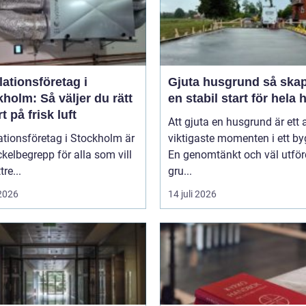
lationsföretag i
Gjuta husgrund så skapas
holm: Så väljer du rätt
en stabil start för hela 
t på frisk luft
Att gjuta en husgrund är ett 
ationsföretag i Stockholm är
viktigaste momenten i ett by
ckelbegrepp för alla som vill
En genomtänkt och väl utför
re...
gru...
 2026
14 juli 2026