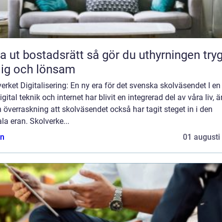
bostadsrätt så gör du uthyrningen trygg,
lig och lönsam
erket Digitalisering: En ny era för det svenska skolväsendet I en
igital teknik och internet har blivit en integrerad del av våra liv, ä
 överraskning att skolväsendet också har tagit steget in i den
ala eran. Skolverke...
n
01 augusti