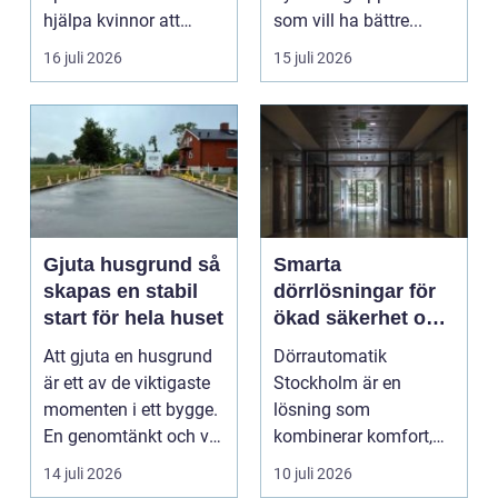
hjälpa kvinnor att
som vill ha bättre...
uppn&ari...
16 juli 2026
15 juli 2026
Gjuta husgrund så
Smarta
skapas en stabil
dörrlösningar för
start för hela huset
ökad säkerhet och
komfort
Att gjuta en husgrund
Dörrautomatik
är ett av de viktigaste
Stockholm är en
momenten i ett bygge.
lösning som
En genomtänkt och väl
kombinerar komfort,
utförd gru...
säkerhet och tillg...
14 juli 2026
10 juli 2026