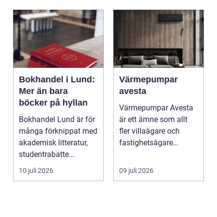
Bokhandel i Lund:
Värmepumpar
Mer än bara
avesta
böcker på hyllan
Värmepumpar Avesta
Bokhandel Lund är för
är ett ämne som allt
många förknippat med
fler villaägare och
akademisk litteratur,
fastighetsägare
studentrabatte...
intresserar sig för när
...
10 juli 2026
09 juli 2026