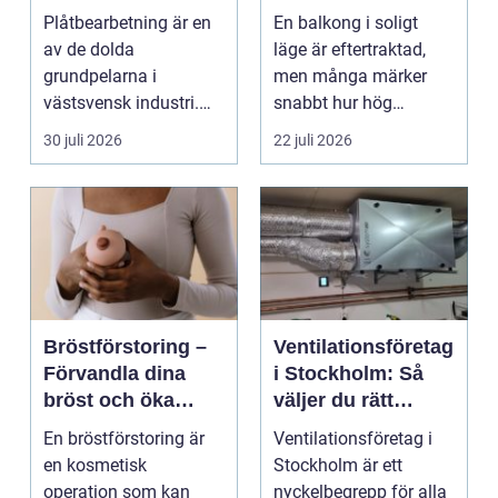
hållbarhet och
rum utomhus
Plåtbearbetning är en
En balkong i soligt
smarta lösningar
av de dolda
läge är eftertraktad,
grundpelarna i
men många märker
västsvensk industri.
snabbt hur hög
Allt från marina
värmen kan bli under
30 juli 2026
22 juli 2026
anläggningar ...
somma...
Bröstförstoring –
Ventilationsföretag
Förvandla dina
i Stockholm: Så
bröst och öka
väljer du rätt
självförtroendet
expert på frisk luft
En bröstförstoring är
Ventilationsföretag i
en kosmetisk
Stockholm är ett
operation som kan
nyckelbegrepp för alla