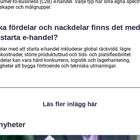
umer-to-Business (C2B) e-handel. Varje typ har sina egna specif
skaper och målgrupper.
ka fördelar och nackdelar finns det me
 starta e-handel?
lar med att starta e-handel inkluderar global räckvidd, lägre
skostnader, större produktutbud och tids- och platsflexibilitet.
delar kan vara hård konkurrens, logistik och lagerhantering,
igheter att bygga förtroende och tekniska utmaningar.
Läs fler inlägg här
 nyheter