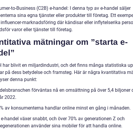
umer-to-Business (C2B) e-handel: I denna typ av e-handel säljer
terna sina egna tjänster eller produkter till företag. Ett exemp
 influencer-marknadsföring där kändisar eller inflytelserika pers
för varor eller tjänster till företag.
titativa mätningar om ”starta e-
del”
 har blivit en miljardindustri, och det finns många statistiska up
ar på dess betydelse och framsteg. Här är några kvantitativa m
yser denna punkt:
delsbranschen förväntas nå en omsättning på över 5,4 biljoner d
år 2022.
% av konsumenterna handlar online minst en gång i månaden.
 e-handel växer snabbt, och över 70% av generationen Z och
iegenerationen använder sina mobiler för att handla online.