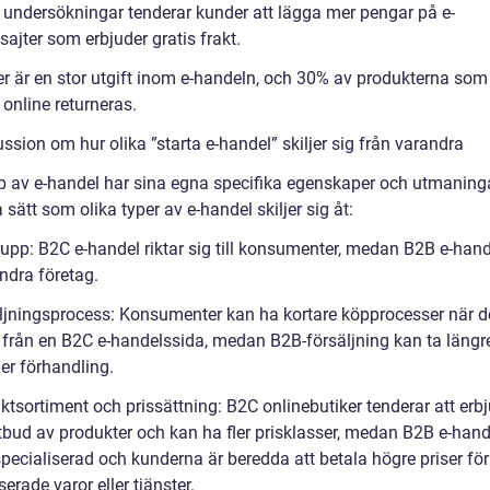
t undersökningar tenderar kunder att lägga mer pengar på e-
ajter som erbjuder gratis frakt.
er är en stor utgift inom e-handeln, och 30% av produkterna som
 online returneras.
ssion om hur olika ”starta e-handel” skiljer sig från varandra
yp av e-handel har sina egna specifika egenskaper och utmaninga
 sätt som olika typer av e-handel skiljer sig åt:
upp: B2C e-handel riktar sig till konsumenter, medan B2B e-hande
 andra företag.
ljningsprocess: Konsumenter kan ha kortare köpprocesser när d
 från en B2C e-handelssida, medan B2B-försäljning kan ta längre
er förhandling.
tsortiment och prissättning: B2C onlinebutiker tenderar att erbj
utbud av produkter och kan ha fler prisklasser, medan B2B e-hand
pecialiserad och kunderna är beredda att betala högre priser för
serade varor eller tjänster.