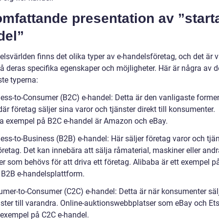
mfattande presentation av ”starta
del”
elsvärlden finns det olika typer av e-handelsföretag, och det är v
tå deras specifika egenskaper och möjligheter. Här är några av d
ste typerna:
ness-to-Consumer (B2C) e-handel: Detta är den vanligaste formen
är företag säljer sina varor och tjänster direkt till konsumenter.
a exempel på B2C e-handel är Amazon och eBay.
ess-to-Business (B2B) e-handel: Här säljer företag varor och tjäns
retag. Det kan innebära att sälja råmaterial, maskiner eller and
r som behövs för att driva ett företag. Alibaba är ett exempel p
 B2B e-handelsplattform.
umer-to-Consumer (C2C) e-handel: Detta är när konsumenter sälj
nster till varandra. Online-auktionswebbplatser som eBay och Ets
 exempel på C2C e-handel.