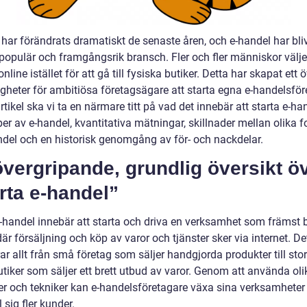
har förändrats dramatiskt de senaste åren, och e-handel har bliv
 populär och framgångsrik bransch. Fler och fler människor välje
nline istället för att gå till fysiska butiker. Detta har skapat ett 
gheter för ambitiösa företagsägare att starta egna e-handelsföre
tikel ska vi ta en närmare titt på vad det innebär att starta e-ha
per av e-handel, kvantitativa mätningar, skillnader mellan olika 
ndel och en historisk genomgång av för- och nackdelar.
vergripande, grundlig översikt ö
rta e-handel”
e-handel innebär att starta och driva en verksamhet som främst 
där försäljning och köp av varor och tjänster sker via internet. De
ar allt från små företag som säljer handgjorda produkter till sto
tiker som säljer ett brett utbud av varor. Genom att använda oli
ier och tekniker kan e-handelsföretagare växa sina verksamheter
l sig fler kunder.