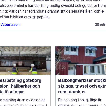
elsverksamhet e-handel: En grundlig översikt och guide för fra
ning: Världen har förändrats dramatiskt de senaste åren, och e-
l har blivit en otroligt populä...
a Albertsson
30 jul
bearbetning göteborg
Balkongmarkiser stoc
sion, hållbarhet och
skugga, trivsel och ext
ta lösningar
rum utomhus
arbetning är en av de dolda
En balkong i soligt läge är
elarna i västsvensk industri.
eftertraktad, men många mä