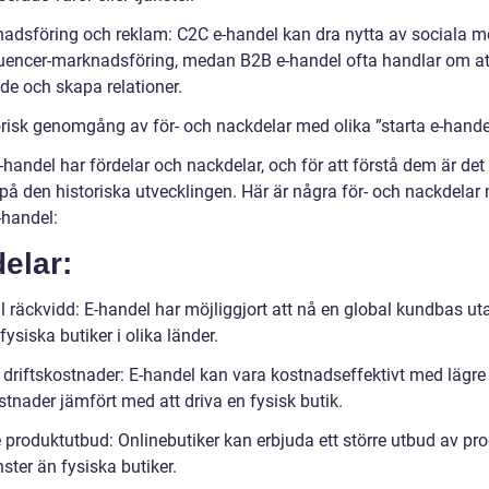
adsföring och reklam: C2C e-handel kan dra nytta av sociala m
luencer-marknadsföring, medan B2B e-handel ofta handlar om a
de och skapa relationer.
orisk genomgång av för- och nackdelar med olika ”starta e-hande
-handel har fördelar och nackdelar, och för att förstå dem är det 
a på den historiska utvecklingen. Här är några för- och nackdelar
-handel:
elar:
 räckvidd: E-handel har möjliggjort att nå en global kundbas uta
ysiska butiker i olika länder.
 driftskostnader: E-handel kan vara kostnadseffektivt med lägre
stnader jämfört med att driva en fysisk butik.
e produktutbud: Onlinebutiker kan erbjuda ett större utbud av pr
änster än fysiska butiker.