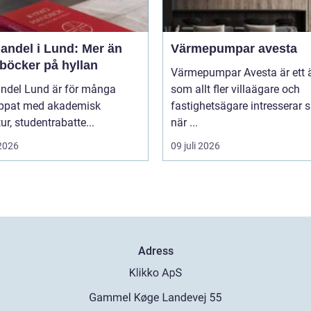
andel i Lund: Mer än
Värmepumpar avesta
 böcker på hyllan
Värmepumpar Avesta är ett
ndel Lund är för många
som allt fler villaägare och
ippat med akademisk
fastighetsägare intresserar s
tur, studentrabatte...
när ...
 2026
09 juli 2026
Adress