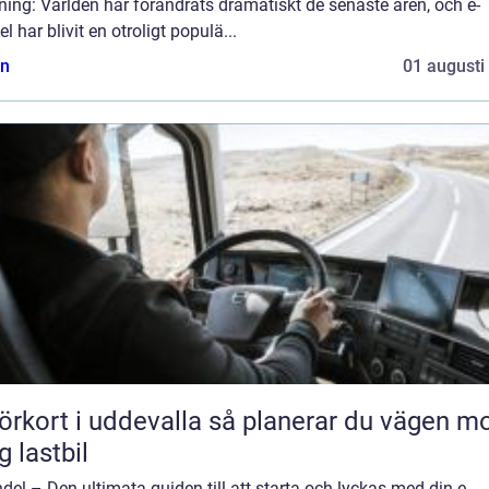
ning: Världen har förändrats dramatiskt de senaste åren, och e-
l har blivit en otroligt populä...
n
01 augusti
rt i uddevalla så planerar du vägen mot
g lastbil
del – Den ultimata guiden till att starta och lyckas med din e-