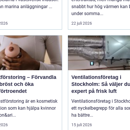
rån marina anläggningar ...
snabbt hur hög värmen kan b
under somma...
 2026
22 juli 2026
tförstoring – Förvandla
Ventilationsföretag i
 bröst och öka
Stockholm: Så väljer du
förtroendet
expert på frisk luft
stförstoring är en kosmetisk
Ventilationsföretag i Stockh
tion som kan hjälpa kvinnor
ett nyckelbegrepp för alla so
pn&ari...
ha bättre...
 2026
15 juli 2026