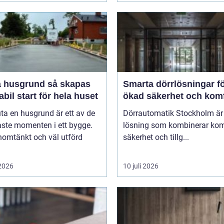
usgrund så skapas
Smarta dörrlösningar f
abil start för hela huset
ökad säkerhet och kom
uta en husgrund är ett av de
Dörrautomatik Stockholm är
aste momenten i ett bygge.
lösning som kombinerar kom
nomtänkt och väl utförd
säkerhet och tillg...
 2026
10 juli 2026