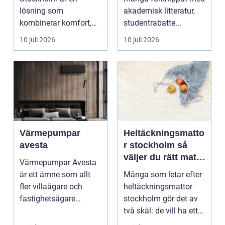
lösning som
akademisk litteratur,
kombinerar komfort,
studentrabatte...
säkerhet och tillg...
10 juli 2026
10 juli 2026
Värmepumpar
Heltäckningsmatto
avesta
r stockholm så
väljer du rätt matta
Värmepumpar Avesta
för hem och
är ett ämne som allt
Många som letar efter
kontor
fler villaägare och
heltäckningsmattor
fastighetsägare
stockholm gör det av
intresserar sig för när
två skäl: de vill ha ett
...
tystare och m...