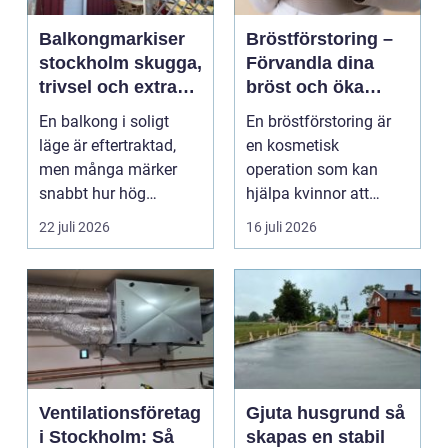
Balkongmarkiser
Bröstförstoring –
stockholm skugga,
Förvandla dina
trivsel och extra
bröst och öka
rum utomhus
självförtroendet
En balkong i soligt
En bröstförstoring är
läge är eftertraktad,
en kosmetisk
men många märker
operation som kan
snabbt hur hög
hjälpa kvinnor att
värmen kan bli under
uppn&ari...
22 juli 2026
16 juli 2026
somma...
Ventilationsföretag
Gjuta husgrund så
i Stockholm: Så
skapas en stabil