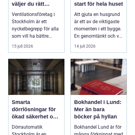
väljer du rätt
start för hela huset
expert på frisk luft
Ventilationsföretag i
Att gjuta en husgrund
Stockholm är ett
är ett av de viktigaste
nyckelbegrepp för alla
momenten i ett bygge.
som vill ha bättre...
En genomtänkt och väl
utförd gru...
15 juli 2026
14 juli 2026
Smarta
Bokhandel i Lund:
dörrlösningar för
Mer än bara
ökad säkerhet och
böcker på hyllan
komfort
Dörrautomatik
Bokhandel Lund är för
Stockholm är en
många förknippat med