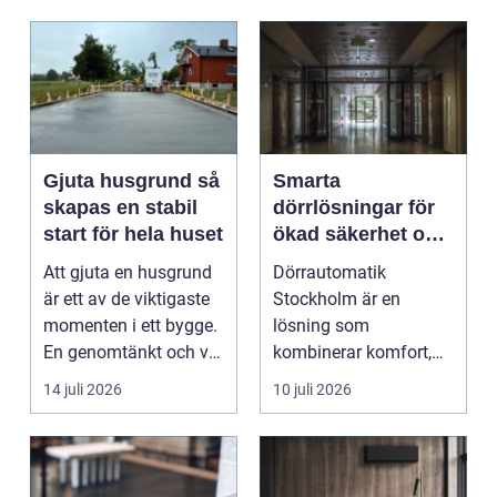
Gjuta husgrund så
Smarta
skapas en stabil
dörrlösningar för
start för hela huset
ökad säkerhet och
komfort
Att gjuta en husgrund
Dörrautomatik
är ett av de viktigaste
Stockholm är en
momenten i ett bygge.
lösning som
En genomtänkt och väl
kombinerar komfort,
utförd gru...
säkerhet och tillg...
14 juli 2026
10 juli 2026