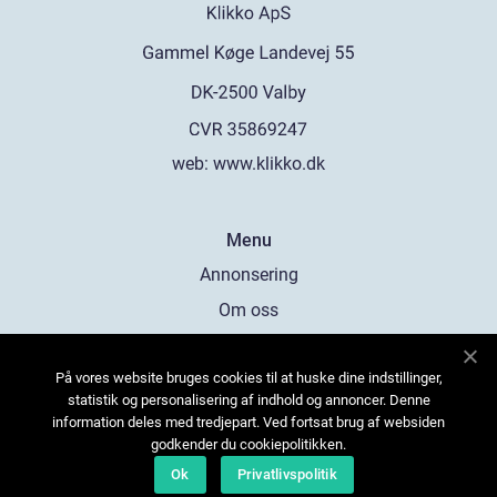
web:
www.klikko.dk
Menu
Annonsering
Om oss
Cookies
På vores website bruges cookies til at huske dine indstillinger,
Kontakta oss
statistik og personalisering af indhold og annoncer. Denne
Sitemap
information deles med tredjepart. Ved fortsat brug af websiden
godkender du cookiepolitikken.
Ok
Privatlivspolitik