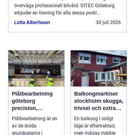
överväga professionell bilvård. DITEC Göteborg
erbjuder en lösning för alla dessa probl...
Lotta Albertsson
30 juli 2026
Plåtbearbetning
Balkongmarkiser
göteborg
stockholm skugga,
precision,
trivsel och extra
hållbarhet och
rum utomhus
Plåtbearbetning är en
En balkong i soligt
smarta lösningar
av de dolda
läge är eftertraktad,
grundpelarna i
men många märker