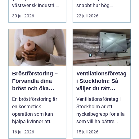
västsvensk industri.
snabbt hur hög
Allt från marina
värmen kan bli under
30 juli 2026
22 juli 2026
anläggningar ...
somma...
Bröstförstoring –
Ventilationsföretag
Förvandla dina
i Stockholm: Så
bröst och öka
väljer du rätt
självförtroendet
expert på frisk luft
En bröstförstoring är
Ventilationsföretag i
en kosmetisk
Stockholm är ett
operation som kan
nyckelbegrepp för alla
hjälpa kvinnor att
som vill ha bättre...
uppn&ari...
16 juli 2026
15 juli 2026