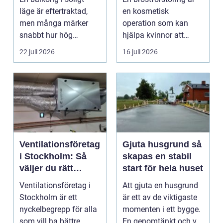
läge är eftertraktad,
en kosmetisk
men många märker
operation som kan
snabbt hur hög
hjälpa kvinnor att
värmen kan bli under
uppn&ari...
22 juli 2026
16 juli 2026
somma...
Ventilationsföretag
Gjuta husgrund så
i Stockholm: Så
skapas en stabil
väljer du rätt
start för hela huset
expert på frisk luft
Ventilationsföretag i
Att gjuta en husgrund
Stockholm är ett
är ett av de viktigaste
nyckelbegrepp för alla
momenten i ett bygge.
som vill ha bättre...
En genomtänkt och väl