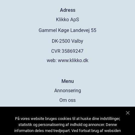
Adress
web:
www.klikko.dk
Menu
Annonsering
Om oss
Cookies
På vores website bruges cookies til at huske dine indstillinger,
Kontakta oss
statistik og personalisering af indhold og annoncer. Denne
Sitemap
information deles med tredjepart. Ved fortsat brug af websiden