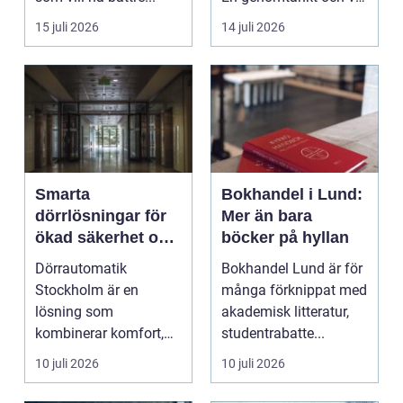
utförd gru...
15 juli 2026
14 juli 2026
Smarta
Bokhandel i Lund:
dörrlösningar för
Mer än bara
ökad säkerhet och
böcker på hyllan
komfort
Dörrautomatik
Bokhandel Lund är för
Stockholm är en
många förknippat med
lösning som
akademisk litteratur,
kombinerar komfort,
studentrabatte...
säkerhet och tillg...
10 juli 2026
10 juli 2026