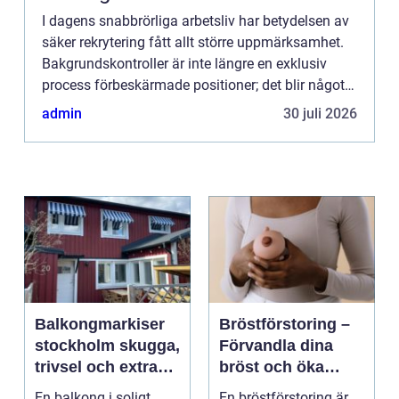
I dagens snabbrörliga arbetsliv har betydelsen av
säker rekrytering fått allt större uppmärksamhet.
Bakgrundskontroller är inte längre en exklusiv
process förbeskärmade positioner; det blir något
al...
admin
30 juli 2026
Balkongmarkiser
Bröstförstoring –
stockholm skugga,
Förvandla dina
trivsel och extra
bröst och öka
rum utomhus
självförtroendet
En balkong i soligt
En bröstförstoring är