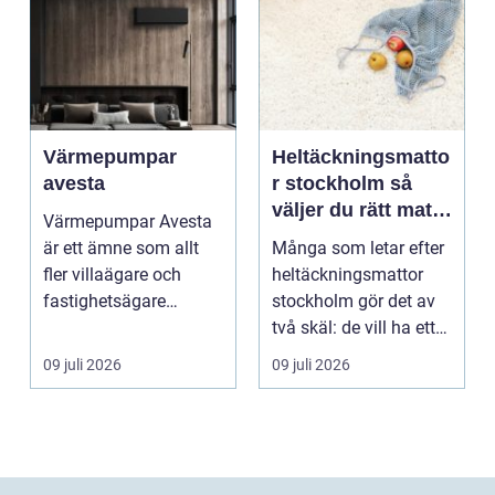
Värmepumpar
Heltäckningsmatto
avesta
r stockholm så
väljer du rätt matta
Värmepumpar Avesta
för hem och
är ett ämne som allt
Många som letar efter
kontor
fler villaägare och
heltäckningsmattor
fastighetsägare
stockholm gör det av
intresserar sig för när
två skäl: de vill ha ett
...
tystare och m...
09 juli 2026
09 juli 2026