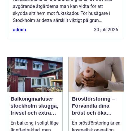
avgörande åtgärderna man kan vidta för att
skydda sitt hem mot fuktskador. För husägare i
Stockholm är detta särskilt viktigt på grun...
admin
30 juli 2026
Balkongmarkiser
Bröstförstoring –
stockholm skugga,
Förvandla dina
trivsel och extra
bröst och öka
rum utomhus
självförtroendet
En balkong i soligt läge
En bröstförstoring är en
är eftertraktad, men
kosmetisk operation