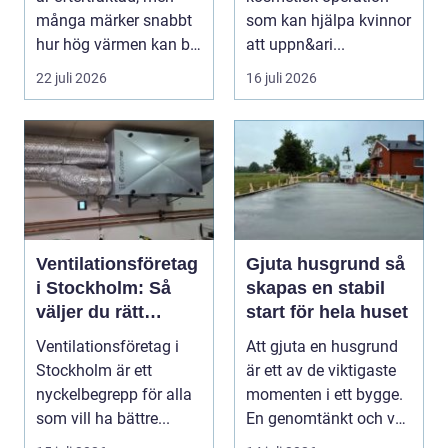
många märker snabbt
som kan hjälpa kvinnor
hur hög värmen kan bli
att uppn&ari...
under somma...
22 juli 2026
16 juli 2026
Ventilationsföretag
Gjuta husgrund så
i Stockholm: Så
skapas en stabil
väljer du rätt
start för hela huset
expert på frisk luft
Ventilationsföretag i
Att gjuta en husgrund
Stockholm är ett
är ett av de viktigaste
nyckelbegrepp för alla
momenten i ett bygge.
som vill ha bättre...
En genomtänkt och väl
utförd gru...