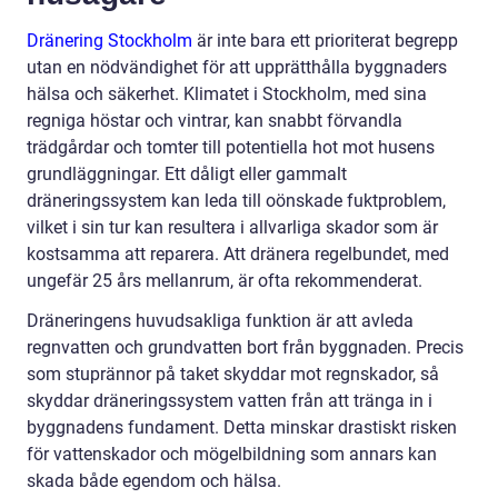
Dränering Stockholm
är inte bara ett prioriterat begrepp
utan en nödvändighet för att upprätthålla byggnaders
hälsa och säkerhet. Klimatet i Stockholm, med sina
regniga höstar och vintrar, kan snabbt förvandla
trädgårdar och tomter till potentiella hot mot husens
grundläggningar. Ett dåligt eller gammalt
dräneringssystem kan leda till oönskade fuktproblem,
vilket i sin tur kan resultera i allvarliga skador som är
kostsamma att reparera. Att dränera regelbundet, med
ungefär 25 års mellanrum, är ofta rekommenderat.
Dräneringens huvudsakliga funktion är att avleda
regnvatten och grundvatten bort från byggnaden. Precis
som stuprännor på taket skyddar mot regnskador, så
skyddar dräneringssystem vatten från att tränga in i
byggnadens fundament. Detta minskar drastiskt risken
för vattenskador och mögelbildning som annars kan
skada både egendom och hälsa.