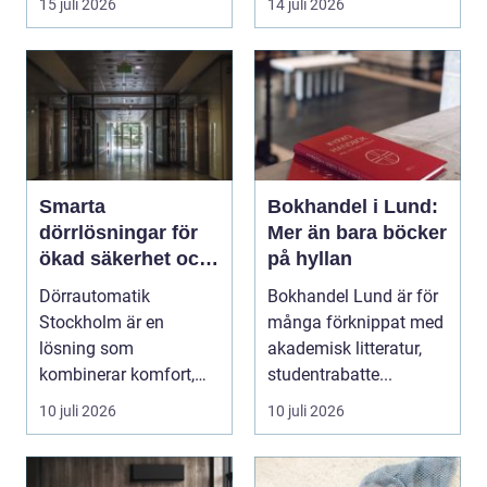
15 juli 2026
14 juli 2026
Smarta
Bokhandel i Lund:
dörrlösningar för
Mer än bara böcker
ökad säkerhet och
på hyllan
komfort
Dörrautomatik
Bokhandel Lund är för
Stockholm är en
många förknippat med
lösning som
akademisk litteratur,
kombinerar komfort,
studentrabatte...
säkerhet och tillg...
10 juli 2026
10 juli 2026