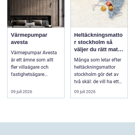
Värmepumpar
Heltäckningsmatto
avesta
r stockholm så
väljer du rätt matta
Värmepumpar Avesta
för hem och kontor
är ett ämne som allt
Många som letar efter
fler villaägare och
heltäckningsmattor
fastighetsägare
stockholm gör det av
intresserar sig för när ...
två skäl: de vill ha ett
tystare och m...
09 juli 2026
09 juli 2026