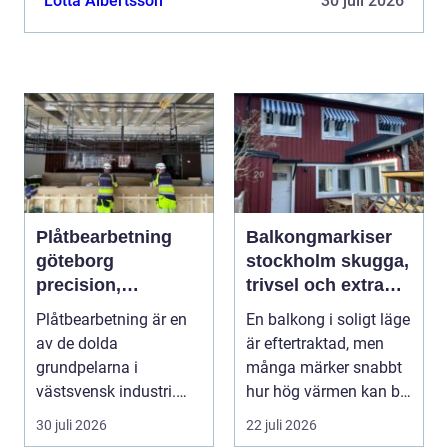
Lotta Albertsson
30 juli 2026
olika marginalbanker...
Plåtbearbetning
Balkongmarkiser
göteborg
stockholm skugga,
precision,
trivsel och extra
hållbarhet och
rum utomhus
Plåtbearbetning är en
En balkong i soligt läge
smarta lösningar
av de dolda
är eftertraktad, men
grundpelarna i
många märker snabbt
västsvensk industri.
hur hög värmen kan bli
Allt från marina
under somma...
30 juli 2026
22 juli 2026
anläggningar ...