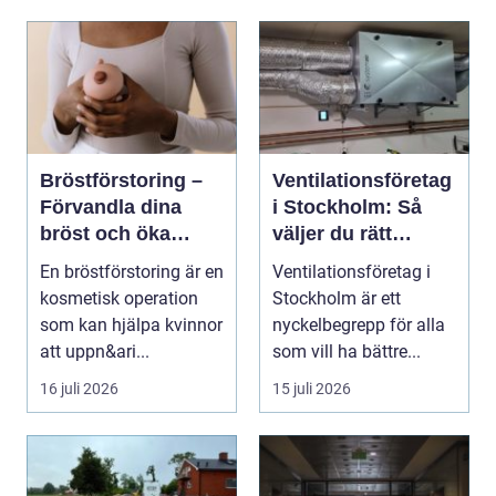
Bröstförstoring –
Ventilationsföretag
Förvandla dina
i Stockholm: Så
bröst och öka
väljer du rätt
självförtroendet
expert på frisk luft
En bröstförstoring är en
Ventilationsföretag i
kosmetisk operation
Stockholm är ett
som kan hjälpa kvinnor
nyckelbegrepp för alla
att uppn&ari...
som vill ha bättre...
16 juli 2026
15 juli 2026