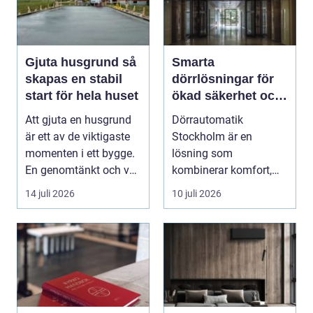
Gjuta husgrund så
Smarta
skapas en stabil
dörrlösningar för
start för hela huset
ökad säkerhet och
komfort
Att gjuta en husgrund
Dörrautomatik
är ett av de viktigaste
Stockholm är en
momenten i ett bygge.
lösning som
En genomtänkt och väl
kombinerar komfort,
utförd gru...
säkerhet och tillg...
14 juli 2026
10 juli 2026