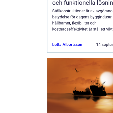
och funktionella lösni
Stålkonstruktioner är av avgörand
betydelse för dagens byggindustri
hållbarhet, flexibilitet och
kostnadseffektivitet är stål ett vikt
material i alla slags byggnadsproje
broar till sky...
Lotta Albertsson
14 septe