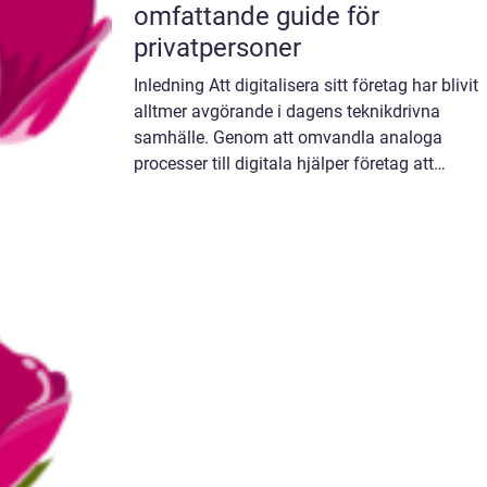
omfattande guide för
privatpersoner
Inledning Att digitalisera sitt företag har blivit
alltmer avgörande i dagens teknikdrivna
samhälle. Genom att omvandla analoga
processer till digitala hjälper företag att
effektivisera sina verksamheter, nå ut till en
bredare publik och bibehålla ko...