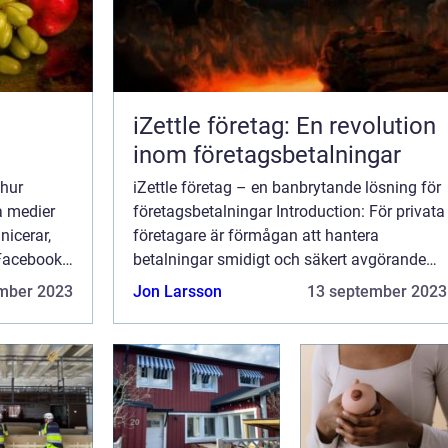
iZettle företag: En revolution
inom företagsbetalningar
 hur
iZettle företag – en banbrytande lösning för
a medier
företagsbetalningar Introduction: För privata
nicerar,
företagare är förmågan att hantera
 Facebook
betalningar smidigt och säkert avgörande
mråde och
för framgång. iZettle är det innovativa
mber 2023
Jon Larsson
13 september 2023
del av ...
företaget som revolutionerar betalnin...