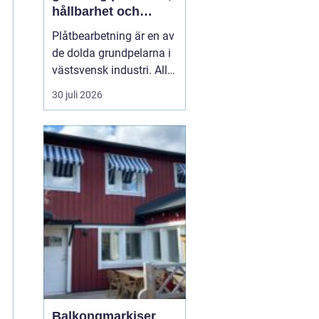
hållbarhet och
smarta lösningar
Plåtbearbetning är en av
de dolda grundpelarna i
västsvensk industri. Allt
från marina
30 juli 2026
anläggningar längs
kusten till avancerade
maskiner, räcken i
offentliga miljöer och
specialtillverkade
komponenter tillverkas
med hjälp av
plåtbearbetning. När
för...
Balkongmarkiser