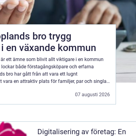
ands bro trygg
g i en växande kommun
är ett ämne som blivit allt viktigare i en kommun
 lockar både förstagångsköpare och erfarna
 bro har gått från att vara ett lugnt
t vara en attraktiv plats för familjer, par och singlar
rad vardag nära naturen men ändå med god
07 augusti 2026
Digitalisering av företag: En