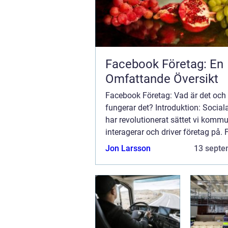
Facebook Företag: En
Omfattande Översikt
Facebook Företag: Vad är det och
fungerar det? Introduktion: Social
har revolutionerat sättet vi kommu
interagerar och driver företag på.
är en ledande aktör inom detta o
Jon Larsson
13 septe
Facebook Företag är en integrerad 