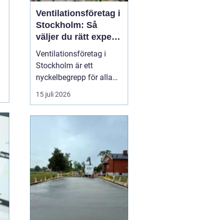
Ventilationsföretag i
Stockholm: Så
väljer du rätt expert
på frisk luft
Ventilationsföretag i
Stockholm är ett
nyckelbegrepp för alla
som vill ha bättre
15 juli 2026
inomhusluft, lägre
energikostnader och ett
tryggt boende. När du
söker efter ett kunnigt
företag i huvudstaden
som kan hjälp...