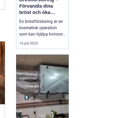
Förvandla dina
bröst och öka
självförtroendet
En bröstförstoring är en
kosmetisk operation
som kan hjälpa kvinnor
att uppnå de bröst de
16 juli 2026
alltid har drömt om.
Oavsett om det handlar
om att återställa
volymen efter graviditet
och amning, korrigera
oj&a...