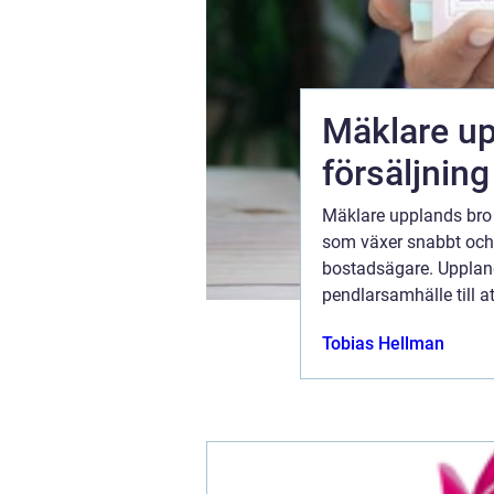
Mäklare uppl
skap
försäljnin
Mäklare upplands bro 
de ledning
som växer snabbt och
gränsen
bostadsägare. Upplands
as hållbara
pendlarsamhälle till at
åstad blivit
som söker en balanse
Tobias Hellman
pendling till st...
ugusti 2026