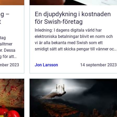
ag –
En djupdykning i kostnaden
t
för Swish-företag
Inledning: I dagens digitala värld har
elektroniska betalningar blivit en norm och
etag
vi är alla bekanta med Swish som ett
 alltmer
smidigt sätt att skicka pengar till vänner och
er. Dessa
familj. Men vad är kostnaden för företag
 för att
som använder Swish som
tivt sätt.
mber 2023
Jon Larsson
14 september 2023
betalningsalternati...