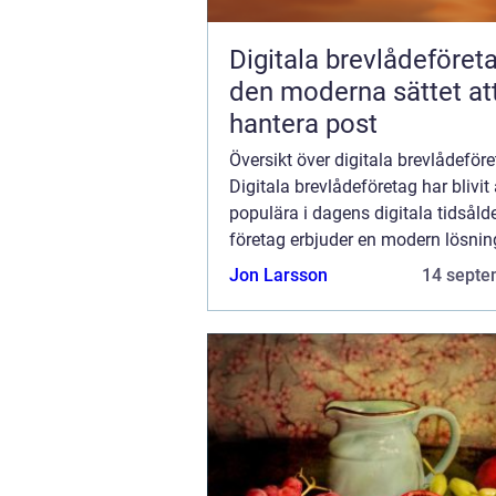
Digitala brevlådeföret
den moderna sättet at
hantera post
Översikt över digitala brevlådeför
Digitala brevlådeföretag har blivit
populära i dagens digitala tidsåld
företag erbjuder en modern lösning
hantera post på ett enkelt och effek
Jon Larsson
14 septe
Istället för att ta emot fysiska ...