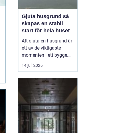
Gjuta husgrund så
skapas en stabil
start för hela huset
Att gjuta en husgrund är
ett av de viktigaste
momenten i ett bygge.
En genomtänkt och väl
14 juli 2026
utförd grund avgör hur
bra huset mår på lång
sikt. När grunden är
stabil minskar risken för
sprickor, sättningar och
fuktskador, och huset
står tryggt i många å...