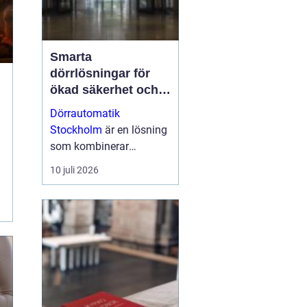
Smarta
dörrlösningar för
ökad säkerhet och
komfort
Dörrautomatik
Stockholm
är en lösning
som kombinerar
komfort, säkerhet och
10 juli 2026
tillgänglighet i en och
samma teknik. Genom
att lå...