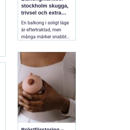
stockholm skugga,
trivsel och extra
rum utomhus
En balkong i soligt läge
är eftertraktad, men
många märker snabbt
hur hög värmen kan bli
under sommarhalvåret.
Glasräcken, mörka
fasader och stadens
reflekterande ytor gör att
solen ofta upplevs
starkare i Stockholm än
förväntat. Med
22 juli
2026
Bröstförstoring –