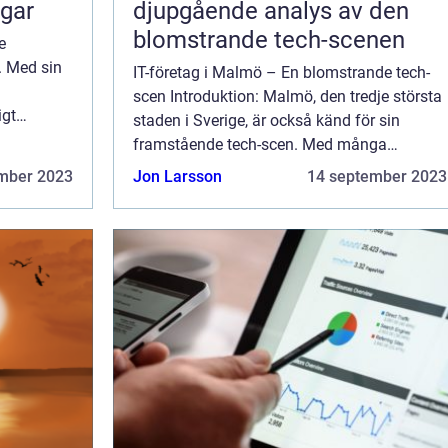
ngar
djupgående analys av den
blomstrande tech-scenen
e
. Med sin
IT-företag i Malmö – En blomstrande tech-
scen Introduktion: Malmö, den tredje största
igt
staden i Sverige, är också känd för sin
kt, från
framstående tech-scen. Med många
framstående företag och en ständig
mber 2023
Jon Larsson
14 september 2023
tillströmning av innovation har Malmö
cementerat s...