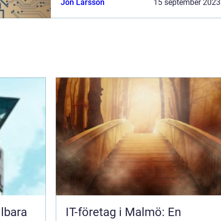
Jon Larsson
15 september 2023
genom att använda efakturor. I de...
llbara
IT-företag i Malmö: En