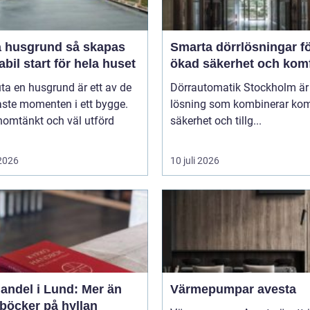
usgrund så skapas
Smarta dörrlösningar f
abil start för hela huset
ökad säkerhet och kom
uta en husgrund är ett av de
Dörrautomatik Stockholm är
aste momenten i ett bygge.
lösning som kombinerar kom
nomtänkt och väl utförd
säkerhet och tillg...
 2026
10 juli 2026
andel i Lund: Mer än
Värmepumpar avesta
 böcker på hyllan