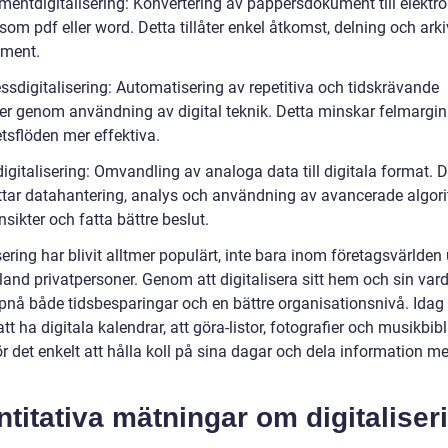
mentdigitalisering: Konvertering av pappersdokument till elektr
som pdf eller word. Detta tillåter enkel åtkomst, delning och ark
ment.
ssdigitalisering: Automatisering av repetitiva och tidskrävande
er genom användning av digital teknik. Detta minskar felmargin
tsflöden mer effektiva.
igitalisering: Omvandling av analoga data till digitala format. D
ttar datahantering, analys och användning av avancerade algori
insikter och fatta bättre beslut.
sering har blivit alltmer populärt, inte bara inom företagsvärlden
land privatpersoner. Genom att digitalisera sitt hem och sin var
nå både tidsbesparingar och en bättre organisationsnivå. Idag 
att ha digitala kalendrar, att göra-listor, fotografier och musikbibl
ör det enkelt att hålla koll på sina dagar och dela information m
titativa mätningar om digitaliser