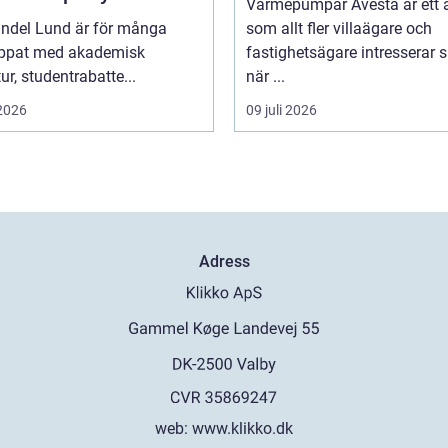
Värmepumpar Avesta är ett
ndel Lund är för många
som allt fler villaägare och
ippat med akademisk
fastighetsägare intresserar s
tur, studentrabatte...
när ...
 2026
09 juli 2026
Adress
web:
www.klikko.dk