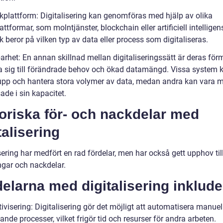
ikplattform: Digitalisering kan genomföras med hjälp av olika
attformar, som molntjänster, blockchain eller artificiell intelligen
k beror på vilken typ av data eller process som digitaliseras.
arhet: En annan skillnad mellan digitaliseringssätt är deras för
 sig till förändrade behov och ökad datamängd. Vissa system 
upp och hantera stora volymer av data, medan andra kan vara 
de i sin kapacitet.
oriska för- och nackdelar med
talisering
sering har medfört en rad fördelar, men har också gett upphov til
gar och nackdelar.
elarna med digitalisering inklude
tivisering: Digitalisering gör det möjligt att automatisera manue
ande processer, vilket frigör tid och resurser för andra arbeten.