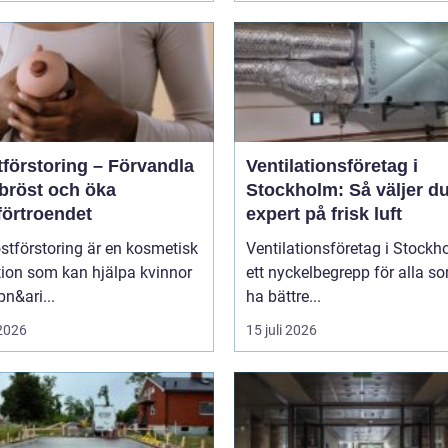
tförstoring – Förvandla
Ventilationsföretag i
 bröst och öka
Stockholm: Så väljer du
förtroendet
expert på frisk luft
stförstoring är en kosmetisk
Ventilationsföretag i Stockh
tion som kan hjälpa kvinnor
ett nyckelbegrepp för alla so
pn&ari...
ha bättre...
 2026
15 juli 2026