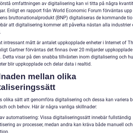
förstå omfattningen av digitalisering kan vi titta på några kvanti
ar. Enligt en rapport från World Economic Forum förväntas upp t
dens bruttonationalprodukt (BNP) digitaliseras de kommande tio
bär att digitalisering kommer att påverka nästan alla industrier
.
t intressant mått är antalet uppkopplade enheter i Internet of T
nligt Gartner förväntas det finnas över 20 miljarder uppkopplade
0. Detta visar på den snabba tillväxten inom digitalisering och hur
eter blir uppkopplade och delar data i realtid.
lnaden mellan olika
taliseringssätt
s olika sätt att genomföra digitalisering och dessa kan variera 
sch och behov. Här är några vanliga skillnader:
av automatisering: Vissa digitaliseringssätt innebär fullständig
isering av processer, medan andra kan kräva både manuell och 
tion.