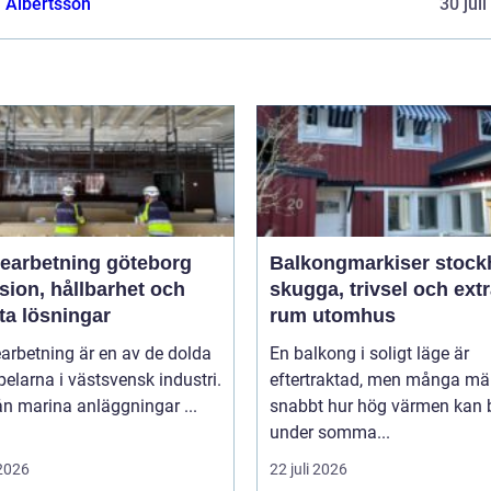
a Albertsson
30 jul
bearbetning göteborg
Balkongmarkiser stoc
sion, hållbarhet och
skugga, trivsel och ext
ta lösningar
rum utomhus
arbetning är en av de dolda
En balkong i soligt läge är
elarna i västsvensk industri.
eftertraktad, men många mä
rån marina anläggningar ...
snabbt hur hög värmen kan b
under somma...
 2026
22 juli 2026