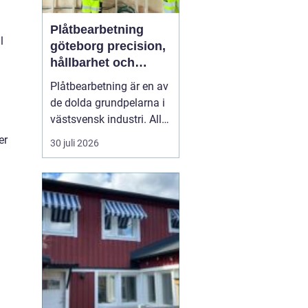
Plåtbearbetning
l
göteborg precision,
hållbarhet och
smarta lösningar
Plåtbearbetning är en av
de dolda grundpelarna i
västsvensk industri. Allt
från marina
er
30 juli 2026
anläggningar längs
kusten till avancerade
maskiner, räcken i
offentliga miljöer och
specialtillverkade
komponenter tillverkas
med hjälp av
plåtbearbetning. När
för...