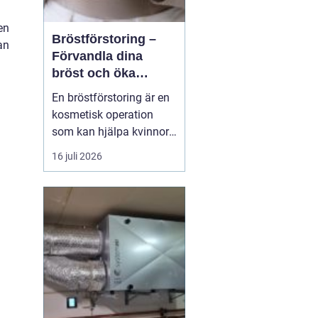
en
Bröstförstoring –
an
Förvandla dina
bröst och öka
självförtroendet
En bröstförstoring är en
kosmetisk operation
som kan hjälpa kvinnor
att uppnå de bröst de
16 juli 2026
alltid har drömt om.
Oavsett om det handlar
om att återställa
volymen efter graviditet
och amning, korrigera
oj&a...