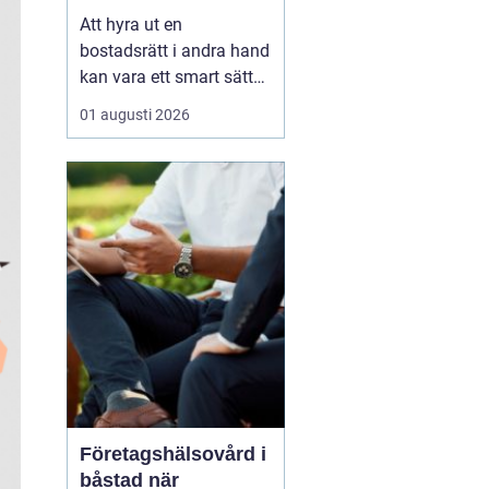
laglig och lönsam
Att hyra ut en
bostadsrätt i andra hand
kan vara ett smart sätt
att täcka kostnader eller
01 augusti 2026
behålla boendet under
en period i en annan
stad. Samtidigt upplever
många att regler,
tillstånd, hyresnivå och
försäkringar känns
krångliga. Med rätt
kunskap gå...
Företagshälsovård i
båstad när