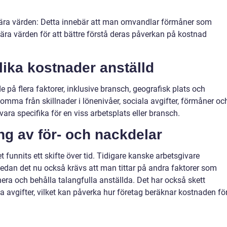
tära värden: Detta innebär att man omvandlar förmåner som
ära värden för att bättre förstå deras påverkan på kostnad
lika kostnader anställd
 på flera faktorer, inklusive bransch, geografisk plats och
komma från skillnader i lönenivåer, sociala avgifter, förmåner oc
ra specifika för en viss arbetsplats eller bransch.
g av för- och nackdelar
t funnits ett skifte över tid. Tidigare kanske arbetsgivare
dan det nu också krävs att man tittar på andra faktorer som
hera och behålla talangfulla anställda. Det har också skett
la avgifter, vilket kan påverka hur företag beräknar kostnaden fö