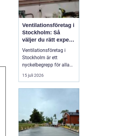
Ventilationsföretag i
Stockholm: Så
väljer du rätt expert
på frisk luft
Ventilationsföretag i
Stockholm är ett
nyckelbegrepp för alla
som vill ha bättre
15 juli 2026
inomhusluft, lägre
energikostnader och ett
tryggt boende. När du
söker efter ett kunnigt
företag i huvudstaden
som kan hjälp...