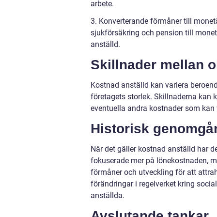
arbete.
3. Konverterande förmåner till mone
sjukförsäkring och pension till monet
anställd.
Skillnader mellan o
Kostnad anställd kan variera beroende
företagets storlek. Skillnaderna kan 
eventuella andra kostnader som kan va
Historisk genomgån
När det gäller kostnad anställd har de
fokuserade mer på lönekostnaden, me
förmåner och utveckling för att attra
förändringar i regelverket kring socia
anställda.
Avslutande tankar