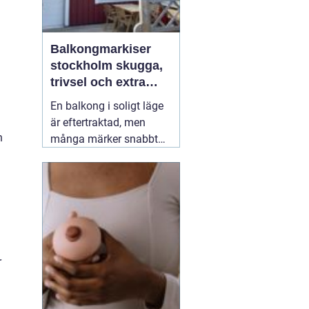
Balkongmarkiser
stockholm skugga,
trivsel och extra
rum utomhus
En balkong i soligt läge
är eftertraktad, men
h
många märker snabbt
hur hög värmen kan bli
under sommarhalvåret.
Glasräcken, mörka
fasader och stadens
reflekterande ytor gör att
solen ofta upplevs
starkare i Stockholm än
r
förväntat. Med
22 juli
2026