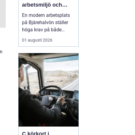
arbetsmiljö och
specialistkunskap
En modern arbetsplats
möts
på Bjärehalvön ställer
höga krav på både
ledning och
01 augusti 2026
medarbetare. Tempot är
högt, många roller är
en
breda och gränsen
mellan jobb och privatliv
blir ibland suddig.
Samtidigt förväntas
hållbara prestationer
över tid. I den verkligh...
C körkort i