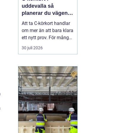
uddevalla så
planerar du vägen
mot tung lastbil
Att ta C-körkort handlar
om mer än att bara klara
ett nytt prov. För många
betyder det en chans till
30 juli 2026
ett nytt yrke, en starkare
position på
arbetsmarknaden eller
en naturlig utveckling i
ett jobb inom transport
och logistik. I Uddevalla
n
finns goda mö...
a