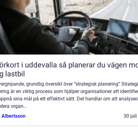
rt i uddevalla så planerar du vägen mot
g lastbil
ergripande, grundlig översikt över ”strategisk planering” Strateg
ring är en viktig process som hjälper organisationer att identifie
ppnå sina mål på ett effektivt sätt. Det handlar om att analyse
dera organ...
a Albertsson
30 jul