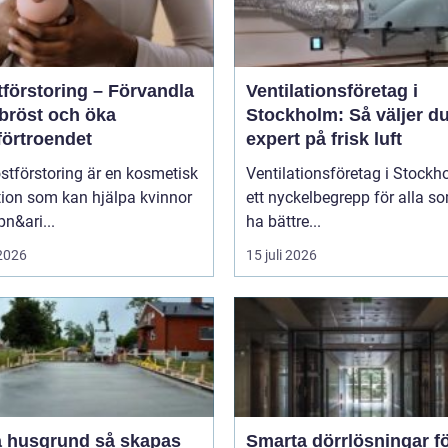
tförstoring – Förvandla
Ventilationsföretag i
 bröst och öka
Stockholm: Så väljer du
förtroendet
expert på frisk luft
stförstoring är en kosmetisk
Ventilationsföretag i Stockh
tion som kan hjälpa kvinnor
ett nyckelbegrepp för alla so
pn&ari...
ha bättre...
 2026
15 juli 2026
usgrund så skapas
Smarta dörrlösningar f