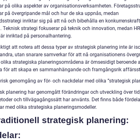
ar på olika aspekter av organisationsverksamheten. Företagsstr
ar på övergripande mål och hur de ska uppnås, medan
strategi inriktar sig på att nå och bibehålla en konkurrenskraft
n. Teknisk strategi fokuserar på teknik och innovation, medan HR
 är inriktad på personalhantering.
iktigt att notera att dessa typer av strategisk planering inte är is
randra, utan snarare samverkar för att nå organisationens överg
 olika strategiska planeringsområdena är ömsesidigt beroende 
a för att skapa en sammanhängande och framgångsrik affärsstr
orisk genomgång av för- och nackdelar med olika ”strategisk pla
isk planering har genomgått förändringar och utveckling över tid
etoder och tillvägagångssätt har använts. Det finns både fördel
ar med olika strategiska planeringsmodeller.
raditionell strategisk planering:
elar: