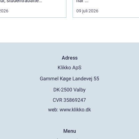
tur, studentrabatte...
när ...
 2026
09 juli 2026
Adress
web:
www.klikko.dk
Menu