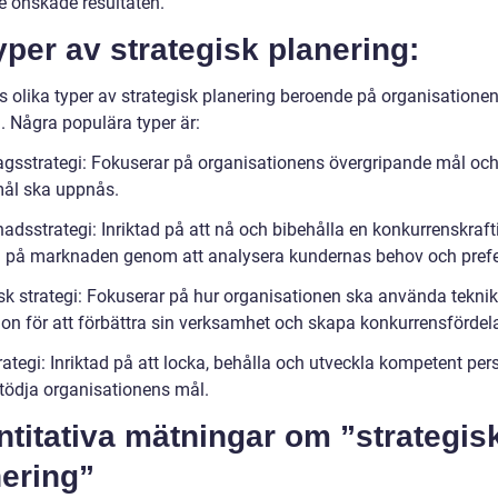
de önskade resultaten.
yper av strategisk planering:
ns olika typer av strategisk planering beroende på organisatione
. Några populära typer är:
agsstrategi: Fokuserar på organisationens övergripande mål och
ål ska uppnås.
adsstrategi: Inriktad på att nå och bibehålla en konkurrenskraft
n på marknaden genom att analysera kundernas behov och prefe
sk strategi: Fokuserar på hur organisationen ska använda tekni
ion för att förbättra sin verksamhet och skapa konkurrensfördela
ategi: Inriktad på att locka, behålla och utveckla kompetent per
stödja organisationens mål.
titativa mätningar om ”strategis
nering”