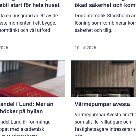
abil start för hela huset
ökad säkerhet och kom
uta en husgrund är ett av de
Dörrautomatik Stockholm är
aste momenten i ett bygge.
lösning som kombinerar kom
nomtänkt och väl utförd
säkerhet och tillg...
 2026
10 juli 2026
andel i Lund: Mer än
Värmepumpar avesta
 böcker på hyllan
Värmepumpar Avesta är ett
ndel Lund är för många
som allt fler villaägare och
ippat med akademisk
fastighetsägare intresserar s