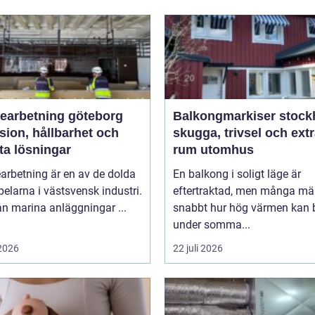
bearbetning göteborg
Balkongmarkiser stoc
sion, hållbarhet och
skugga, trivsel och ext
ta lösningar
rum utomhus
arbetning är en av de dolda
En balkong i soligt läge är
elarna i västsvensk industri.
eftertraktad, men många mä
rån marina anläggningar ...
snabbt hur hög värmen kan b
under somma...
 2026
22 juli 2026